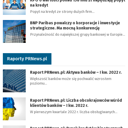
KPO o wartości ponad 158 mld zł napędzają popyt
na kredyt
Popyt na kredyt ze strony dużych firm…
BNP Paribas powalczy o korporacje i inwestycje
strategiczne. Ma mocną konkurencję
Przynależność do największej grupy bankowej w Europie…
Raporty PRNews.pl
Raport PRNews.pl: Aktywa banków – I kw. 2022 r.
Większość banków może się pochwalić wzrostem
poziomu…
Raport PRNews.pl: Liczba obcokrajowców wśród
klientów banków – I kw. 2022 r.
W pierwszym kwartale 2022 r. liczba obsługiwanych…