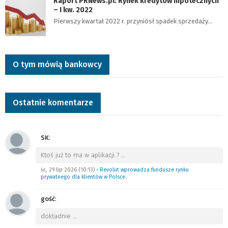
Raport PRNews.pl: Rynek kredytów hipotecznych
– I kw. 2022
Pierwszy kwartał 2022 r. przyniósł spadek sprzedaży…
O tym mówią bankowcy
Ostatnie komentarze
SK
:
Ktoś już to ma w aplikacji ?
…
śr., 29 lip 2026 (10:13)
•
Revolut wprowadza fundusze rynku
prywatnego dla klientów w Polsce
gość
:
dokładnie
…