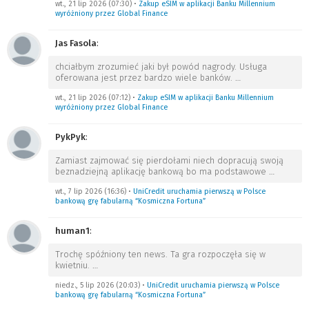
wt., 21 lip 2026 (07:30)
•
Zakup eSIM w aplikacji Banku Millennium
wyróżniony przez Global Finance
Jas Fasola
:
chciałbym zrozumieć jaki był powód nagrody. Usługa
oferowana jest przez bardzo wiele banków.
…
wt., 21 lip 2026 (07:12)
•
Zakup eSIM w aplikacji Banku Millennium
wyróżniony przez Global Finance
PykPyk
:
Zamiast zajmować się pierdołami niech dopracują swoją
beznadziejną aplikację bankową bo ma podstawowe
…
wt., 7 lip 2026 (16:36)
•
UniCredit uruchamia pierwszą w Polsce
bankową grę fabularną “Kosmiczna Fortuna”
human1
:
Trochę spóźniony ten news. Ta gra rozpoczęła się w
kwietniu.
…
niedz., 5 lip 2026 (20:03)
•
UniCredit uruchamia pierwszą w Polsce
bankową grę fabularną “Kosmiczna Fortuna”