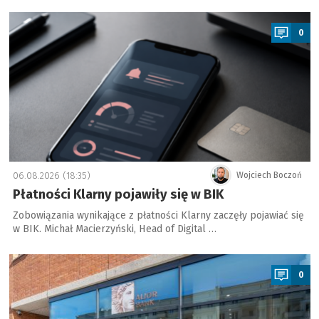
a
0
06.08.2026 (18:35)
Wojciech Boczoń
Płatności Klarny pojawiły się w BIK
Zobowiązania wynikające z płatności Klarny zaczęły pojawiać się
w BIK. Michał Macierzyński, Head of Digital …
a
0