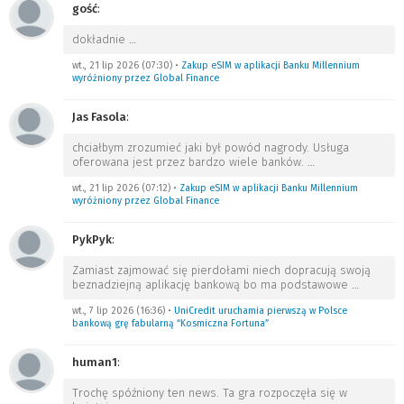
gość
:
dokładnie
…
wt., 21 lip 2026 (07:30)
•
Zakup eSIM w aplikacji Banku Millennium
wyróżniony przez Global Finance
Jas Fasola
:
chciałbym zrozumieć jaki był powód nagrody. Usługa
oferowana jest przez bardzo wiele banków.
…
wt., 21 lip 2026 (07:12)
•
Zakup eSIM w aplikacji Banku Millennium
wyróżniony przez Global Finance
PykPyk
:
Zamiast zajmować się pierdołami niech dopracują swoją
beznadziejną aplikację bankową bo ma podstawowe
…
wt., 7 lip 2026 (16:36)
•
UniCredit uruchamia pierwszą w Polsce
bankową grę fabularną “Kosmiczna Fortuna”
human1
:
Trochę spóźniony ten news. Ta gra rozpoczęła się w