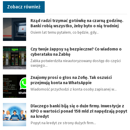
Zobacz również
Rząd radzi trzymać gotówkę na czarną godzinę.
Banki robią wszystko, żeby było o nią trudniej
Osiem lat temu pytałem, co będzie, gdy…
Czy twoje żappsy są bezpieczne? Co wiadomo o
cyberataku na Żabkę
Żabka potwierdziła nieautoryzowany dostęp do części
swojego…
Znajomy prosi o głos na Zofię. Tak oszuści
przejmują konta na WhatsAppie
Wiadomość przychodzi z konta osoby zapisanej w…
Dlaczego banki biją się o duże firmy. Inwestycje z
KPO o wartości ponad 158 mld zł napędzają popyt
na kredyt
Popyt na kredyt ze strony dużych firm…