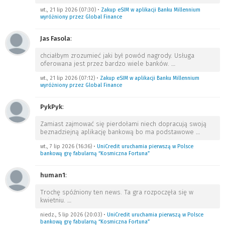
wt., 21 lip 2026 (07:30)
•
Zakup eSIM w aplikacji Banku Millennium
wyróżniony przez Global Finance
Jas Fasola
:
chciałbym zrozumieć jaki był powód nagrody. Usługa
oferowana jest przez bardzo wiele banków.
…
wt., 21 lip 2026 (07:12)
•
Zakup eSIM w aplikacji Banku Millennium
wyróżniony przez Global Finance
PykPyk
:
Zamiast zajmować się pierdołami niech dopracują swoją
beznadziejną aplikację bankową bo ma podstawowe
…
wt., 7 lip 2026 (16:36)
•
UniCredit uruchamia pierwszą w Polsce
bankową grę fabularną “Kosmiczna Fortuna”
human1
:
Trochę spóźniony ten news. Ta gra rozpoczęła się w
kwietniu.
…
niedz., 5 lip 2026 (20:03)
•
UniCredit uruchamia pierwszą w Polsce
bankową grę fabularną “Kosmiczna Fortuna”