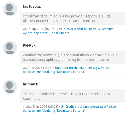
Jas Fasola
:
chciałbym zrozumieć jaki był powód nagrody. Usługa
oferowana jest przez bardzo wiele banków.
…
wt., 21 lip 2026 (07:12)
•
Zakup eSIM w aplikacji Banku Millennium
wyróżniony przez Global Finance
PykPyk
:
Zamiast zajmować się pierdołami niech dopracują swoją
beznadziejną aplikację bankową bo ma podstawowe
…
wt., 7 lip 2026 (16:36)
•
UniCredit uruchamia pierwszą w Polsce
bankową grę fabularną “Kosmiczna Fortuna”
human1
:
Trochę spóźniony ten news. Ta gra rozpoczęła się w
kwietniu.
…
niedz., 5 lip 2026 (20:03)
•
UniCredit uruchamia pierwszą w Polsce
bankową grę fabularną “Kosmiczna Fortuna”