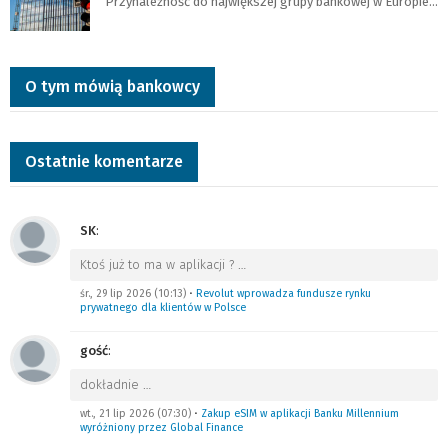
Przynależność do największej grupy bankowej w Europie…
O tym mówią bankowcy
Ostatnie komentarze
SK
:
Ktoś już to ma w aplikacji ?
…
śr., 29 lip 2026 (10:13)
•
Revolut wprowadza fundusze rynku
prywatnego dla klientów w Polsce
gość
:
dokładnie
…
wt., 21 lip 2026 (07:30)
•
Zakup eSIM w aplikacji Banku Millennium
wyróżniony przez Global Finance