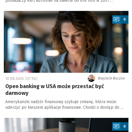
posiadaczy kart wzrośnie na świecie do 616 mln w 2031 …
a
0
10.08.2026 (07:56)
Wojciech Boczoń
Open banking w USA może przestać być
darmowy
Amerykański nadzór finansowy szykuje zmianę, która może
uderzyć po kieszeni aplikacje finansowe. Chodzi o dostęp do …
a
0