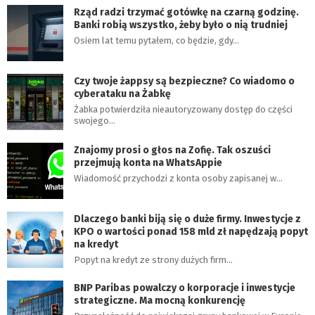
Rząd radzi trzymać gotówkę na czarną godzinę.
Banki robią wszystko, żeby było o nią trudniej
Osiem lat temu pytałem, co będzie, gdy…
Czy twoje żappsy są bezpieczne? Co wiadomo o
cyberataku na Żabkę
Żabka potwierdziła nieautoryzowany dostęp do części
swojego…
Znajomy prosi o głos na Zofię. Tak oszuści
przejmują konta na WhatsAppie
Wiadomość przychodzi z konta osoby zapisanej w…
Dlaczego banki biją się o duże firmy. Inwestycje z
KPO o wartości ponad 158 mld zł napędzają popyt
na kredyt
Popyt na kredyt ze strony dużych firm…
BNP Paribas powalczy o korporacje i inwestycje
strategiczne. Ma mocną konkurencję