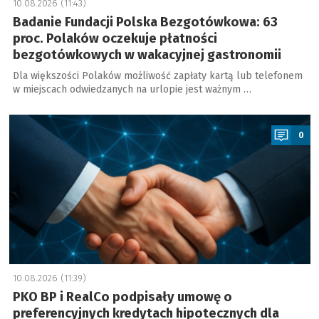
10.08.2026 (11:43)
Badanie Fundacji Polska Bezgotówkowa: 63
proc. Polaków oczekuje płatności
bezgotówkowych w wakacyjnej gastronomii
Dla większości Polaków możliwość zapłaty kartą lub telefonem
w miejscach odwiedzanych na urlopie jest ważnym …
a
0
10.08.2026 (11:39)
PKO BP i RealCo podpisały umowę o
preferencyjnych kredytach hipotecznych dla