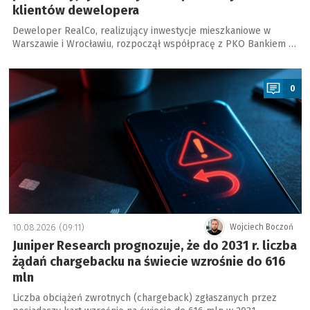
klientów dewelopera
Deweloper RealCo, realizujący inwestycje mieszkaniowe w
Warszawie i Wrocławiu, rozpoczął współpracę z PKO Bankiem …
a
0
10.08.2026 (09:11)
Wojciech Boczoń
Juniper Research prognozuje, że do 2031 r. liczba
żądań chargebacku na świecie wzrośnie do 616
mln
Liczba obciążeń zwrotnych (chargeback) zgłaszanych przez