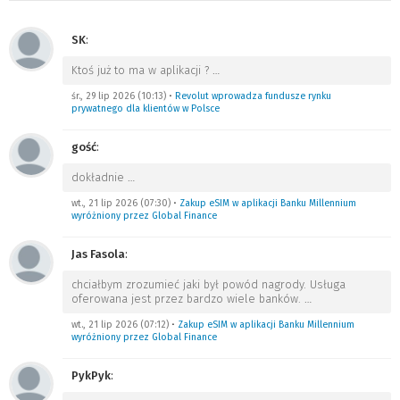
SK
:
Ktoś już to ma w aplikacji ?
…
śr., 29 lip 2026 (10:13)
•
Revolut wprowadza fundusze rynku
prywatnego dla klientów w Polsce
gość
:
dokładnie
…
wt., 21 lip 2026 (07:30)
•
Zakup eSIM w aplikacji Banku Millennium
wyróżniony przez Global Finance
Jas Fasola
:
chciałbym zrozumieć jaki był powód nagrody. Usługa
oferowana jest przez bardzo wiele banków.
…
wt., 21 lip 2026 (07:12)
•
Zakup eSIM w aplikacji Banku Millennium
wyróżniony przez Global Finance
PykPyk
: