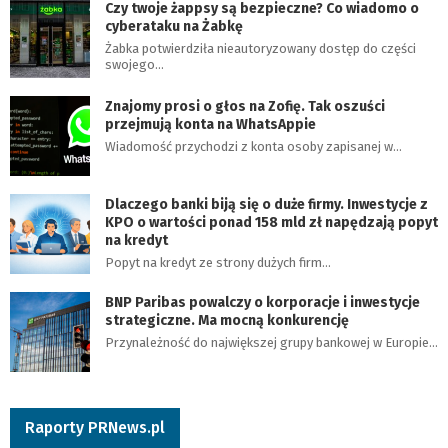
Czy twoje żappsy są bezpieczne? Co wiadomo o
cyberataku na Żabkę
Żabka potwierdziła nieautoryzowany dostęp do części
swojego…
Znajomy prosi o głos na Zofię. Tak oszuści
przejmują konta na WhatsAppie
Wiadomość przychodzi z konta osoby zapisanej w…
Dlaczego banki biją się o duże firmy. Inwestycje z
KPO o wartości ponad 158 mld zł napędzają popyt
na kredyt
Popyt na kredyt ze strony dużych firm…
BNP Paribas powalczy o korporacje i inwestycje
strategiczne. Ma mocną konkurencję
Przynależność do największej grupy bankowej w Europie…
Raporty PRNews.pl