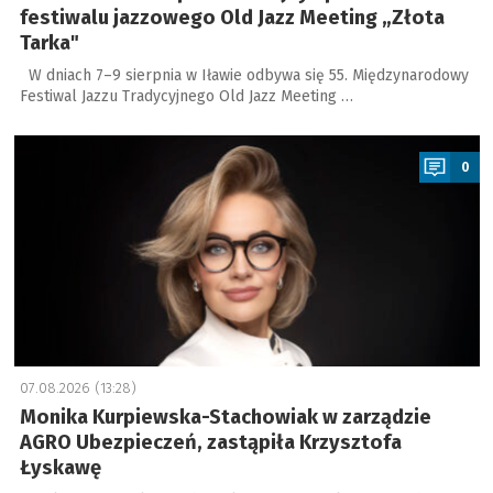
festiwalu jazzowego Old Jazz Meeting „Złota
Tarka"
W dniach 7–9 sierpnia w Iławie odbywa się 55. Międzynarodowy
Festiwal Jazzu Tradycyjnego Old Jazz Meeting …
a
0
07.08.2026 (13:28)
Monika Kurpiewska-Stachowiak w zarządzie
AGRO Ubezpieczeń, zastąpiła Krzysztofa
Łyskawę