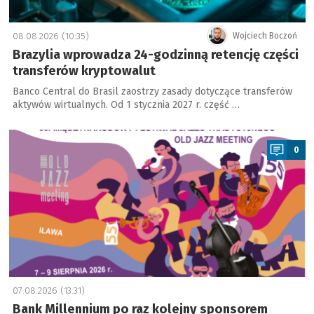
08.08.2026 (10:35)
Wojciech Boczoń
Brazylia wprowadza 24-godzinną retencję części
transferów kryptowalut
Banco Central do Brasil zaostrzy zasady dotyczące transferów
aktywów wirtualnych. Od 1 stycznia 2027 r. część …
a
0
07.08.2026 (13:31)
Bank Millennium po raz kolejny sponsorem