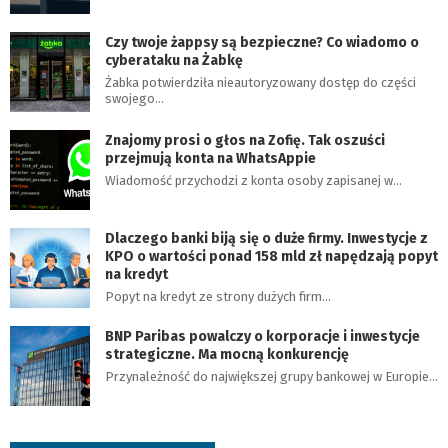
Czy twoje żappsy są bezpieczne? Co wiadomo o
cyberataku na Żabkę
Żabka potwierdziła nieautoryzowany dostęp do części
swojego…
Znajomy prosi o głos na Zofię. Tak oszuści
przejmują konta na WhatsAppie
Wiadomość przychodzi z konta osoby zapisanej w…
Dlaczego banki biją się o duże firmy. Inwestycje z
KPO o wartości ponad 158 mld zł napędzają popyt
na kredyt
Popyt na kredyt ze strony dużych firm…
BNP Paribas powalczy o korporacje i inwestycje
strategiczne. Ma mocną konkurencję
Przynależność do największej grupy bankowej w Europie…