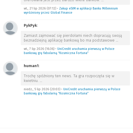
wt., 21 lip 2026 (07:12)
•
Zakup eSIM w aplikacji Banku Millennium
wyróżniony przez Global Finance
PykPyk
:
Zamiast zajmować się pierdołami niech dopracują swoją
beznadziejną aplikację bankową bo ma podstawowe
…
wt., 7 lip 2026 (16:36)
•
UniCredit uruchamia pierwszą w Polsce
bankową grę fabularną “Kosmiczna Fortuna”
human1
:
Trochę spóźniony ten news. Ta gra rozpoczęła się w
kwietniu.
…
niedz., 5 lip 2026 (20:03)
•
UniCredit uruchamia pierwszą w Polsce
bankową grę fabularną “Kosmiczna Fortuna”