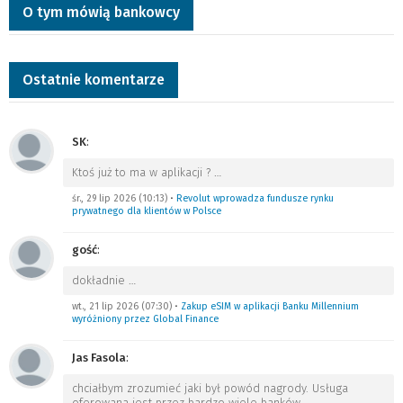
O tym mówią bankowcy
Ostatnie komentarze
SK
:
Ktoś już to ma w aplikacji ?
…
śr., 29 lip 2026 (10:13)
•
Revolut wprowadza fundusze rynku
prywatnego dla klientów w Polsce
gość
:
dokładnie
…
wt., 21 lip 2026 (07:30)
•
Zakup eSIM w aplikacji Banku Millennium
wyróżniony przez Global Finance
Jas Fasola
:
chciałbym zrozumieć jaki był powód nagrody. Usługa
oferowana jest przez bardzo wiele banków.
…