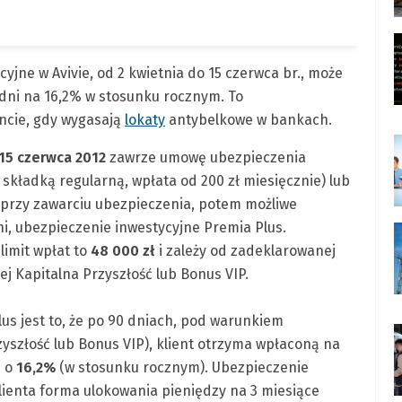
yjne w Avivie, od 2 kwietnia do 15 czerwca br., może
 dni na 16,2% w stosunku rocznym. To
ncie, gdy wygasają
lokaty
antybelkowe w bankach.
 15 czerwca 2012
zawrze umowę ubezpieczenia
 składką regularną, wpłata od 200 zł miesięcznie) lub
przy zawarciu ubezpieczenia, potem możliwe
i, ubezpieczenie inwestycyjne Premia Plus.
 limit wpłat to
48 000 zł
i zależy od zadeklarowanej
ej Kapitalna Przyszłość lub Bonus VIP.
s jest to, że po 90 dniach, pod warunkiem
szłość lub Bonus VIP), klient otrzyma wpłaconą na
ą o
16,2%
(w stosunku rocznym). Ubezpieczenie
klienta forma ulokowania pieniędzy na 3 miesiące