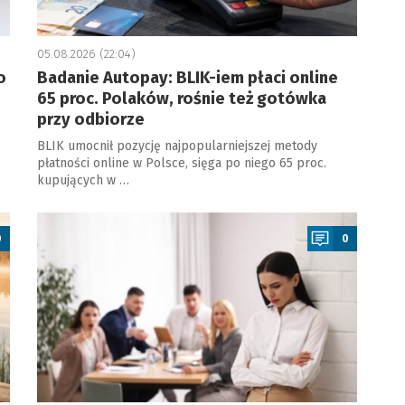
05.08.2026 (22:04)
o
Badanie Autopay: BLIK-iem płaci online
65 proc. Polaków, rośnie też gotówka
przy odbiorze
BLIK umocnił pozycję najpopularniejszej metody
płatności online w Polsce, sięga po niego 65 proc.
kupujących w …
a
0
0