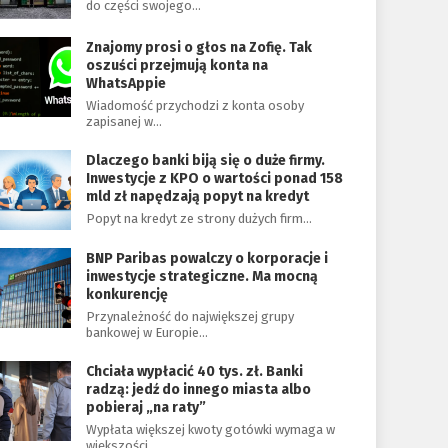
do części swojego…
Znajomy prosi o głos na Zofię. Tak
oszuści przejmują konta na
WhatsAppie
Wiadomość przychodzi z konta osoby
zapisanej w…
Dlaczego banki biją się o duże firmy.
Inwestycje z KPO o wartości ponad 158
mld zł napędzają popyt na kredyt
Popyt na kredyt ze strony dużych firm…
BNP Paribas powalczy o korporacje i
inwestycje strategiczne. Ma mocną
konkurencję
Przynależność do największej grupy
bankowej w Europie…
Chciała wypłacić 40 tys. zł. Banki
radzą: jedź do innego miasta albo
pobieraj „na raty”
Wypłata większej kwoty gotówki wymaga w
większości…