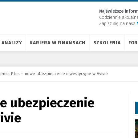
Najświeższe inform
Codziennie aktualn
Zapisz się na nasz
ANALIZY
KARIERA W FINANSACH
SZKOLENIA
FO
emia Plus – nowe ubezpieczenie inwestycyjne w Avivie
we ubezpieczenie
ivie