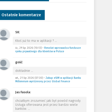
Ostatnie komentarze
SK
:
Ktoś już to ma w aplikacji ?
…
śr., 29 lip 2026 (10:13)
•
Revolut wprowadza fundusze
rynku prywatnego dla klientów w Polsce
gość
:
dokładnie
…
wt., 21 lip 2026 (07:30)
•
Zakup eSIM w aplikacji Banku
Millennium wyróżniony przez Global Finance
Jas Fasola
:
chciałbym zrozumieć jaki był powód nagrody.
Usługa oferowana jest przez bardzo wiele
banków.
…