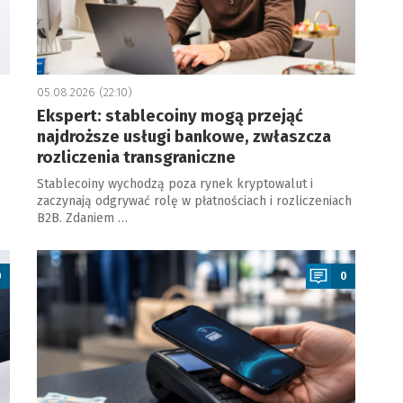
05.08.2026 (22:10)
Ekspert: stablecoiny mogą przejąć
najdroższe usługi bankowe, zwłaszcza
rozliczenia transgraniczne
Stablecoiny wychodzą poza rynek kryptowalut i
zaczynają odgrywać rolę w płatnościach i rozliczeniach
B2B. Zdaniem …
a
0
0