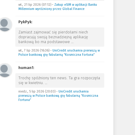
wt., 21 lip 2026 (07:12)
•
Zakup eSIM w aplikacji Banku
Millennium wyróżniony przez Global Finance
PykPyk
:
Zamiast zajmować się pierdołami niech
dopracują swoją beznadziejną aplikację
bankową bo ma podstawowe
…
wt., 7 lip 2026 (16:36)
•
UniCredit uruchamia pierwszą w
Polsce bankową grę fabularną “Kosmiczna Fortuna”
human1
:
Trochę spóźniony ten news. Ta gra rozpoczęła
się w kwietniu.
…
niedz., 5 lip 2026 (20:03)
•
UniCredit uruchamia
pierwszą w Polsce bankową grę fabularną “Kosmiczna
Fortuna”