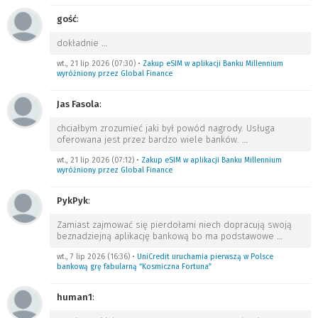
gość
:
dokładnie
…
wt., 21 lip 2026 (07:30)
•
Zakup eSIM w aplikacji Banku Millennium
wyróżniony przez Global Finance
Jas Fasola
:
chciałbym zrozumieć jaki był powód nagrody. Usługa
oferowana jest przez bardzo wiele banków.
…
wt., 21 lip 2026 (07:12)
•
Zakup eSIM w aplikacji Banku Millennium
wyróżniony przez Global Finance
PykPyk
:
Zamiast zajmować się pierdołami niech dopracują swoją
beznadziejną aplikację bankową bo ma podstawowe
…
wt., 7 lip 2026 (16:36)
•
UniCredit uruchamia pierwszą w Polsce
bankową grę fabularną “Kosmiczna Fortuna”
human1
: