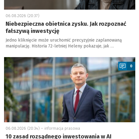
06.08.2026 (20:37)
Niebezpieczna obietnica zysku. Jak rozpoznać
fałszywą inwestycję
Jedno kliknięcie może uruchomić precyzyjnie zaplanowaną
manipulację. Historia 72-letniej Heleny pokazuje, jak …
a
0
06.08.2026 (20:34) –
informacja prasowa
10 zasad rozsądnego inwestowania w AI