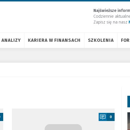
Najświeższe inform
Codziennie aktualn
Zapisz się na nasz
ANALIZY
KARIERA W FINANSACH
SZKOLENIA
FO
a
0
0