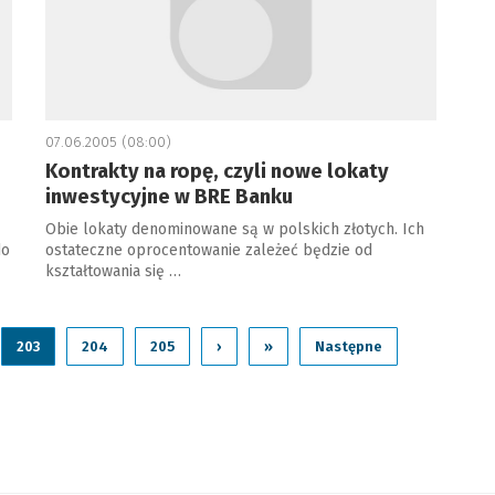
07.06.2005 (08:00)
Kontrakty na ropę, czyli nowe lokaty
inwestycyjne w BRE Banku
Obie lokaty denominowane są w polskich złotych. Ich
do
ostateczne oprocentowanie zależeć będzie od
kształtowania się …
203
204
205
›
»
Następne