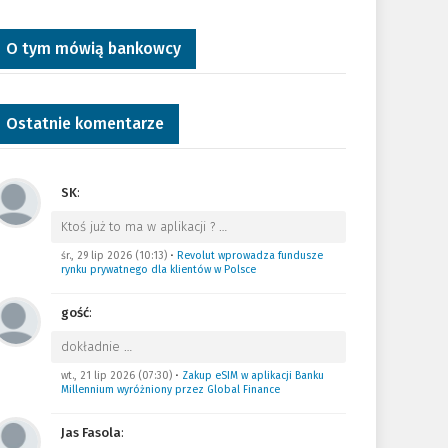
O tym mówią bankowcy
Ostatnie komentarze
SK
:
Ktoś już to ma w aplikacji ?
…
śr., 29 lip 2026 (10:13)
•
Revolut wprowadza fundusze
rynku prywatnego dla klientów w Polsce
gość
:
dokładnie
…
wt., 21 lip 2026 (07:30)
•
Zakup eSIM w aplikacji Banku
Millennium wyróżniony przez Global Finance
Jas Fasola
: