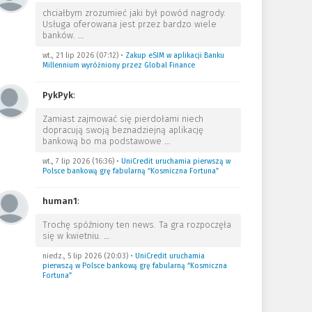
chciałbym zrozumieć jaki był powód nagrody.
Usługa oferowana jest przez bardzo wiele
banków.
…
wt., 21 lip 2026 (07:12)
•
Zakup eSIM w aplikacji Banku
Millennium wyróżniony przez Global Finance
PykPyk
:
Zamiast zajmować się pierdołami niech
dopracują swoją beznadziejną aplikację
bankową bo ma podstawowe
…
wt., 7 lip 2026 (16:36)
•
UniCredit uruchamia pierwszą w
Polsce bankową grę fabularną “Kosmiczna Fortuna”
human1
:
Trochę spóźniony ten news. Ta gra rozpoczęła
się w kwietniu.
…
niedz., 5 lip 2026 (20:03)
•
UniCredit uruchamia
pierwszą w Polsce bankową grę fabularną “Kosmiczna
Fortuna”