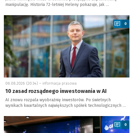
manipulację. Historia 72-letniej Heleny pokazuje, jak …
a
0
06.08.2026 (20:34) –
informacja prasowa
10 zasad rozsądnego inwestowania w AI
AI znowu rozpala wyobraźnię inwestorów. Po świetnych
wynikach kwartalnych największych spółek technologicznych …
a
0