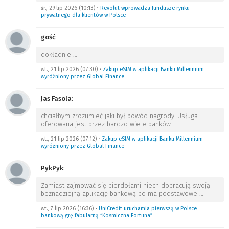
śr., 29 lip 2026 (10:13)
•
Revolut wprowadza fundusze rynku
prywatnego dla klientów w Polsce
gość
:
dokładnie
…
wt., 21 lip 2026 (07:30)
•
Zakup eSIM w aplikacji Banku Millennium
wyróżniony przez Global Finance
Jas Fasola
:
chciałbym zrozumieć jaki był powód nagrody. Usługa
oferowana jest przez bardzo wiele banków.
…
wt., 21 lip 2026 (07:12)
•
Zakup eSIM w aplikacji Banku Millennium
wyróżniony przez Global Finance
PykPyk
:
Zamiast zajmować się pierdołami niech dopracują swoją
beznadziejną aplikację bankową bo ma podstawowe
…
wt., 7 lip 2026 (16:36)
•
UniCredit uruchamia pierwszą w Polsce
bankową grę fabularną “Kosmiczna Fortuna”