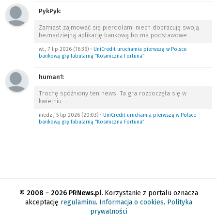
PykPyk
:
Zamiast zajmować się pierdołami niech dopracują swoją
beznadziejną aplikację bankową bo ma podstawowe
…
wt., 7 lip 2026 (16:36)
•
UniCredit uruchamia pierwszą w Polsce
bankową grę fabularną “Kosmiczna Fortuna”
human1
:
Trochę spóźniony ten news. Ta gra rozpoczęła się w
kwietniu.
…
niedz., 5 lip 2026 (20:03)
•
UniCredit uruchamia pierwszą w Polsce
bankową grę fabularną “Kosmiczna Fortuna”
© 2008 − 2026 PRNews.pl.
Korzystanie z portalu oznacza
akceptację
regulaminu
.
Informacja o cookies
.
Polityka
prywatności