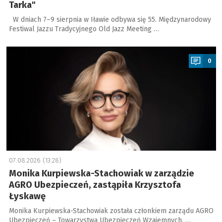
Tarka"
W dniach 7–9 sierpnia w Iławie odbywa się 55. Międzynarodowy
Festiwal Jazzu Tradycyjnego Old Jazz Meeting …
a
0
07.08.2026 (13:28)
Monika Kurpiewska-Stachowiak w zarządzie
AGRO Ubezpieczeń, zastąpiła Krzysztofa
Łyskawę
Monika Kurpiewska-Stachowiak została członkiem zarządu AGRO
Ubezpieczeń – Towarzystwa Ubezpieczeń Wzajemnych. …