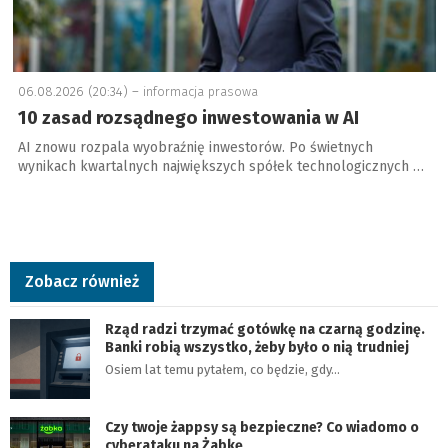
06.08.2026 (20:34) –
informacja prasowa
10 zasad rozsądnego inwestowania w AI
AI znowu rozpala wyobraźnię inwestorów. Po świetnych
wynikach kwartalnych największych spółek technologicznych …
Zobacz również
Rząd radzi trzymać gotówkę na czarną godzinę.
Banki robią wszystko, żeby było o nią trudniej
Osiem lat temu pytałem, co będzie, gdy…
Czy twoje żappsy są bezpieczne? Co wiadomo o
cyberataku na Żabkę