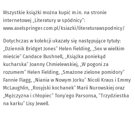
Wszystkie książki można kupić m.in. na stronie
internetowej „Literatury w spódnicy”:
www.axelspringer.com.pl/ksiazki/literaturawspodnicy/
Dotychczas w kolekcji ukazały się następujące tytuły:
„Dziennik Bridget Jones” Helen Fielding, „Sex w wielkim
mieście” Candace Bushnell, „Książka poniekąd
kucharska” Joanny Chmielewskiej, „W pogoni za
rozumem” Helen Fielding, „Smażone zielone pomidory”
Fannie Flagg, „Niania w Nowym Jorku” Nicoli Kraus i Emmy
McLaughlin, „Rosyjski kochanek” Marii Nurowskiej oraz
„Mężczyzna i chłopiec” Tony’ego Parsonsa, ”Trzydziestka
na karku” Lisy Jewell.