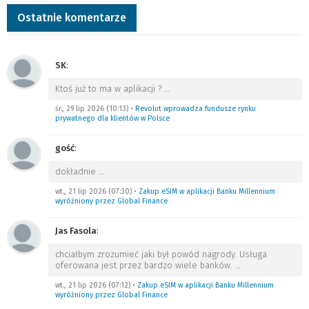
Ostatnie komentarze
SK
:
Ktoś już to ma w aplikacji ?
…
śr., 29 lip 2026 (10:13)
•
Revolut wprowadza fundusze rynku
prywatnego dla klientów w Polsce
gość
:
dokładnie
…
wt., 21 lip 2026 (07:30)
•
Zakup eSIM w aplikacji Banku Millennium
wyróżniony przez Global Finance
Jas Fasola
:
chciałbym zrozumieć jaki był powód nagrody. Usługa
oferowana jest przez bardzo wiele banków.
…
wt., 21 lip 2026 (07:12)
•
Zakup eSIM w aplikacji Banku Millennium
wyróżniony przez Global Finance