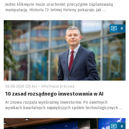
Jedno kliknięcie może uruchomić precyzyjnie zaplanowaną
manipulację. Historia 72-letniej Heleny pokazuje, jak …
a
0
06.08.2026 (20:34) –
informacja prasowa
10 zasad rozsądnego inwestowania w AI
AI znowu rozpala wyobraźnię inwestorów. Po świetnych
wynikach kwartalnych największych spółek technologicznych …
a
0