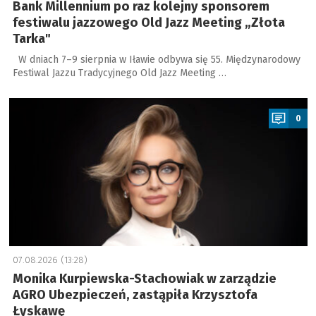
Bank Millennium po raz kolejny sponsorem
festiwalu jazzowego Old Jazz Meeting „Złota
Tarka"
W dniach 7–9 sierpnia w Iławie odbywa się 55. Międzynarodowy
Festiwal Jazzu Tradycyjnego Old Jazz Meeting …
a
0
07.08.2026 (13:28)
Monika Kurpiewska-Stachowiak w zarządzie
AGRO Ubezpieczeń, zastąpiła Krzysztofa
Łyskawę