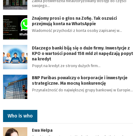
Żabka potwierdziła nieautoryzowany dostęp do części
swojego…
Znajomy prosi o głos na Zofię. Tak oszuści
przejmują konta na WhatsAppie
Wiadomość przychodzi z konta osoby zapisanej w…
Dlaczego banki biją się o duże firmy. Inwestycje z
KPO o wartości ponad 158 mld zł napędzają popyt
na kredyt
Popyt na kredyt ze strony dużych firm…
BNP Paribas powalczy o korporacje i inwestycje
strategiczne. Ma mocną konkurencję
Przynależność do największej grupy bankowej w Europie…
Who is who
Ewa Hełpa