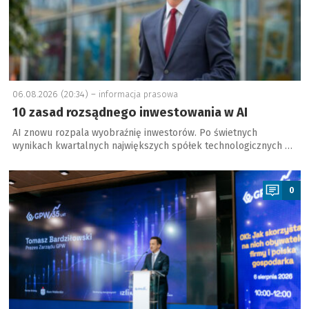
06.08.2026 (20:34) –
informacja prasowa
10 zasad rozsądnego inwestowania w AI
AI znowu rozpala wyobraźnię inwestorów. Po świetnych
wynikach kwartalnych największych spółek technologicznych …
a
0