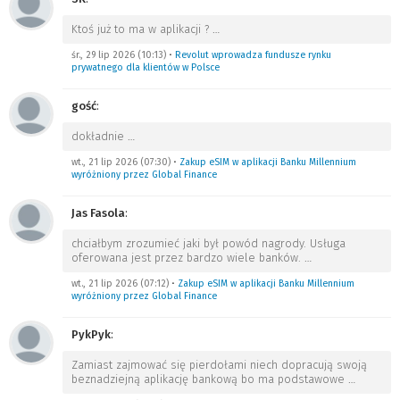
Ktoś już to ma w aplikacji ?
…
śr., 29 lip 2026 (10:13)
•
Revolut wprowadza fundusze rynku
prywatnego dla klientów w Polsce
gość
:
dokładnie
…
wt., 21 lip 2026 (07:30)
•
Zakup eSIM w aplikacji Banku Millennium
wyróżniony przez Global Finance
Jas Fasola
:
chciałbym zrozumieć jaki był powód nagrody. Usługa
oferowana jest przez bardzo wiele banków.
…
wt., 21 lip 2026 (07:12)
•
Zakup eSIM w aplikacji Banku Millennium
wyróżniony przez Global Finance
PykPyk
:
Zamiast zajmować się pierdołami niech dopracują swoją
beznadziejną aplikację bankową bo ma podstawowe
…