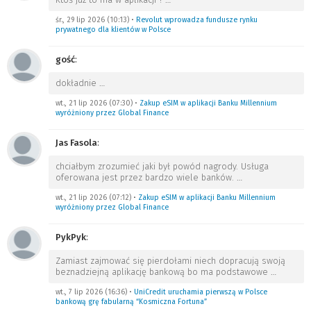
śr., 29 lip 2026 (10:13)
•
Revolut wprowadza fundusze rynku
prywatnego dla klientów w Polsce
gość
:
dokładnie
…
wt., 21 lip 2026 (07:30)
•
Zakup eSIM w aplikacji Banku Millennium
wyróżniony przez Global Finance
Jas Fasola
:
chciałbym zrozumieć jaki był powód nagrody. Usługa
oferowana jest przez bardzo wiele banków.
…
wt., 21 lip 2026 (07:12)
•
Zakup eSIM w aplikacji Banku Millennium
wyróżniony przez Global Finance
PykPyk
:
Zamiast zajmować się pierdołami niech dopracują swoją
beznadziejną aplikację bankową bo ma podstawowe
…
wt., 7 lip 2026 (16:36)
•
UniCredit uruchamia pierwszą w Polsce
bankową grę fabularną “Kosmiczna Fortuna”