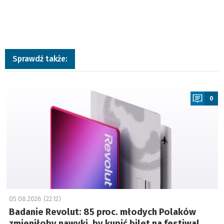
Sprawdź także:
a
0
05.08.2026 (22:12)
Badanie Revolut: 85 proc. młodych Polaków
zmieniłoby nawyki, by kupić bilet na festiwal