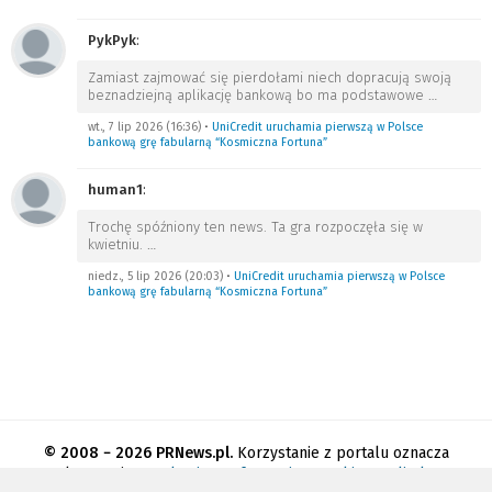
PykPyk
:
Zamiast zajmować się pierdołami niech dopracują swoją
beznadziejną aplikację bankową bo ma podstawowe
…
wt., 7 lip 2026 (16:36)
•
UniCredit uruchamia pierwszą w Polsce
bankową grę fabularną “Kosmiczna Fortuna”
human1
:
Trochę spóźniony ten news. Ta gra rozpoczęła się w
kwietniu.
…
niedz., 5 lip 2026 (20:03)
•
UniCredit uruchamia pierwszą w Polsce
bankową grę fabularną “Kosmiczna Fortuna”
© 2008 − 2026 PRNews.pl.
Korzystanie z portalu oznacza
akceptację
regulaminu
.
Informacja o cookies
.
Polityka