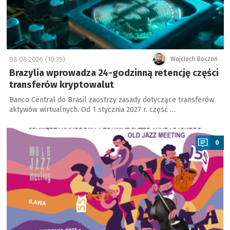
08.08.2026 (10:35)
Wojciech Boczoń
Brazylia wprowadza 24-godzinną retencję części
transferów kryptowalut
Banco Central do Brasil zaostrzy zasady dotyczące transferów
aktywów wirtualnych. Od 1 stycznia 2027 r. część …
a
0