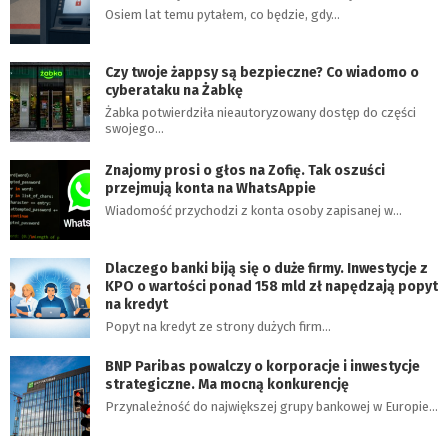
Osiem lat temu pytałem, co będzie, gdy…
Czy twoje żappsy są bezpieczne? Co wiadomo o
cyberataku na Żabkę
Żabka potwierdziła nieautoryzowany dostęp do części
swojego…
Znajomy prosi o głos na Zofię. Tak oszuści
przejmują konta na WhatsAppie
Wiadomość przychodzi z konta osoby zapisanej w…
Dlaczego banki biją się o duże firmy. Inwestycje z
KPO o wartości ponad 158 mld zł napędzają popyt
na kredyt
Popyt na kredyt ze strony dużych firm…
BNP Paribas powalczy o korporacje i inwestycje
strategiczne. Ma mocną konkurencję
Przynależność do największej grupy bankowej w Europie…