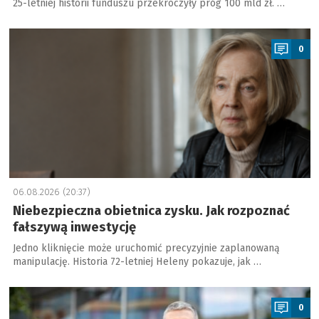
25-letniej historii funduszu przekroczyły próg 100 mld zł. …
a
0
06.08.2026 (20:37)
Niebezpieczna obietnica zysku. Jak rozpoznać
fałszywą inwestycję
Jedno kliknięcie może uruchomić precyzyjnie zaplanowaną
manipulację. Historia 72-letniej Heleny pokazuje, jak …
a
0