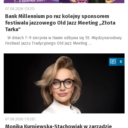
07.08.2026 (13:31)
Bank Millennium po raz kolejny sponsorem
festiwalu jazzowego Old Jazz Meeting „Złota
Tarka"
W dniach 7–9 sierpnia w Iławie odbywa się 55. Międzynarodowy
Festiwal Jazzu Tradycyjnego Old Jazz Meeting …
a
0
07.08.2026 (13:28)
Monika Kurpiewska-Stachowiak w zarządzie