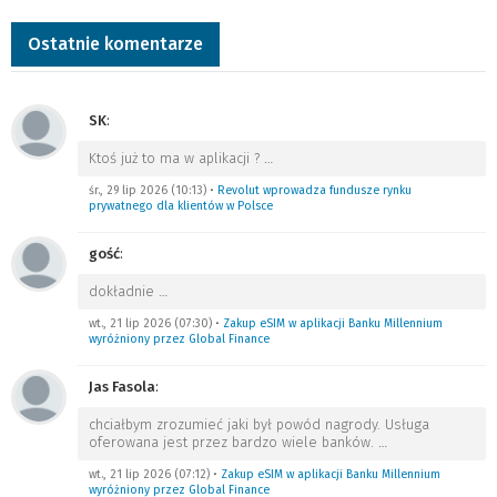
Ostatnie komentarze
SK
:
Ktoś już to ma w aplikacji ?
…
śr., 29 lip 2026 (10:13)
•
Revolut wprowadza fundusze rynku
prywatnego dla klientów w Polsce
gość
:
dokładnie
…
wt., 21 lip 2026 (07:30)
•
Zakup eSIM w aplikacji Banku Millennium
wyróżniony przez Global Finance
Jas Fasola
:
chciałbym zrozumieć jaki był powód nagrody. Usługa
oferowana jest przez bardzo wiele banków.
…
wt., 21 lip 2026 (07:12)
•
Zakup eSIM w aplikacji Banku Millennium
wyróżniony przez Global Finance