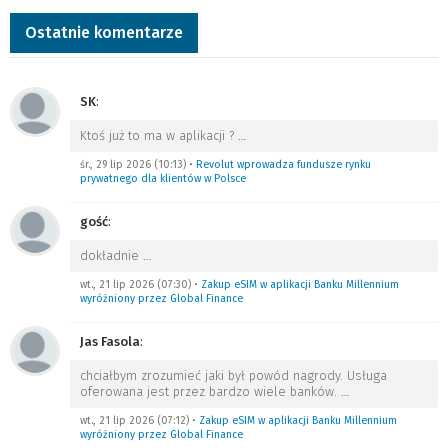
Ostatnie komentarze
SK
:
Ktoś już to ma w aplikacji ?
…
śr., 29 lip 2026 (10:13)
•
Revolut wprowadza fundusze rynku
prywatnego dla klientów w Polsce
gość
:
dokładnie
…
wt., 21 lip 2026 (07:30)
•
Zakup eSIM w aplikacji Banku Millennium
wyróżniony przez Global Finance
Jas Fasola
:
chciałbym zrozumieć jaki był powód nagrody. Usługa
oferowana jest przez bardzo wiele banków.
…
wt., 21 lip 2026 (07:12)
•
Zakup eSIM w aplikacji Banku Millennium
wyróżniony przez Global Finance