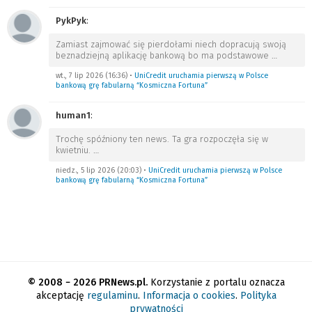
PykPyk
:
Zamiast zajmować się pierdołami niech dopracują swoją
beznadziejną aplikację bankową bo ma podstawowe
…
wt., 7 lip 2026 (16:36)
•
UniCredit uruchamia pierwszą w Polsce
bankową grę fabularną “Kosmiczna Fortuna”
human1
:
Trochę spóźniony ten news. Ta gra rozpoczęła się w
kwietniu.
…
niedz., 5 lip 2026 (20:03)
•
UniCredit uruchamia pierwszą w Polsce
bankową grę fabularną “Kosmiczna Fortuna”
© 2008 − 2026 PRNews.pl.
Korzystanie z portalu oznacza
akceptację
regulaminu
.
Informacja o cookies
.
Polityka
prywatności