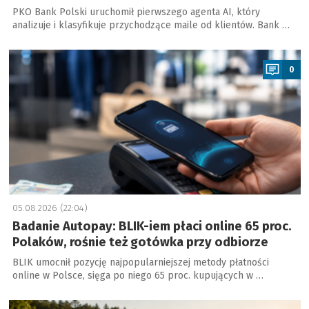
PKO Bank Polski uruchomił pierwszego agenta AI, który
analizuje i klasyfikuje przychodzące maile od klientów. Bank …
a
0
05.08.2026 (22:04)
Badanie Autopay: BLIK-iem płaci online 65 proc.
Polaków, rośnie też gotówka przy odbiorze
BLIK umocnił pozycję najpopularniejszej metody płatności
online w Polsce, sięga po niego 65 proc. kupujących w …
a