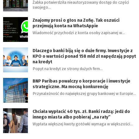
Żabka potwierdziła nieautoryzowany dostęp do części
swojego…
Znajomy prosi o głos na Zofię. Tak oszuści
przejmują konta na WhatsAppie
Wiadomość przychodzi z konta osoby zapisanej w…
Dlaczego banki biją się o duże firmy. Inwestycje z
KPO o wartości ponad 158 mld zł napędzają popyt
na kredyt
Popyt na kredyt ze strony dużych firm…
BNP Paribas powalczy o korporacje i inwestycje
strategiczne. Ma mocną konkurencję
Przynależność do największej grupy bankowej w Europie…
Chciała wypłacić 40 tys. zł. Banki radzą: jedź do
innego miasta albo pobieraj „na raty”
Wypłata większej kwoty gotówki wymaga w większości…