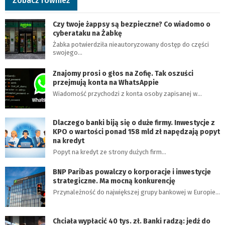
Zobacz również
Czy twoje żappsy są bezpieczne? Co wiadomo o
cyberataku na Żabkę
Żabka potwierdziła nieautoryzowany dostęp do części
swojego…
Znajomy prosi o głos na Zofię. Tak oszuści
przejmują konta na WhatsAppie
Wiadomość przychodzi z konta osoby zapisanej w…
Dlaczego banki biją się o duże firmy. Inwestycje z
KPO o wartości ponad 158 mld zł napędzają popyt
na kredyt
Popyt na kredyt ze strony dużych firm…
BNP Paribas powalczy o korporacje i inwestycje
strategiczne. Ma mocną konkurencję
Przynależność do największej grupy bankowej w Europie…
Chciała wypłacić 40 tys. zł. Banki radzą: jedź do