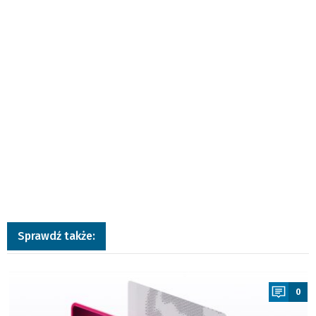
Sprawdź także:
a
0