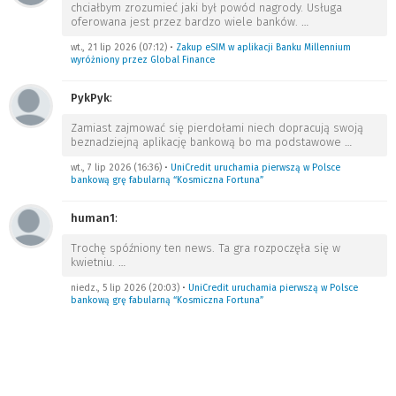
chciałbym zrozumieć jaki był powód nagrody. Usługa
oferowana jest przez bardzo wiele banków.
…
wt., 21 lip 2026 (07:12)
•
Zakup eSIM w aplikacji Banku Millennium
wyróżniony przez Global Finance
PykPyk
:
Zamiast zajmować się pierdołami niech dopracują swoją
beznadziejną aplikację bankową bo ma podstawowe
…
wt., 7 lip 2026 (16:36)
•
UniCredit uruchamia pierwszą w Polsce
bankową grę fabularną “Kosmiczna Fortuna”
human1
:
Trochę spóźniony ten news. Ta gra rozpoczęła się w
kwietniu.
…
niedz., 5 lip 2026 (20:03)
•
UniCredit uruchamia pierwszą w Polsce
bankową grę fabularną “Kosmiczna Fortuna”