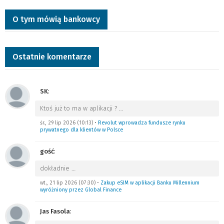
O tym mówią bankowcy
Ostatnie komentarze
SK
:
Ktoś już to ma w aplikacji ?
…
śr., 29 lip 2026 (10:13)
•
Revolut wprowadza fundusze rynku
prywatnego dla klientów w Polsce
gość
:
dokładnie
…
wt., 21 lip 2026 (07:30)
•
Zakup eSIM w aplikacji Banku Millennium
wyróżniony przez Global Finance
Jas Fasola
: