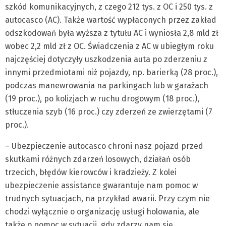
szkód komunikacyjnych, z czego 212 tys. z OC i 250 tys. z
autocasco (AC). Także wartość wypłaconych przez zakład
odszkodowań była wyższa z tytułu AC i wyniosła 2,8 mld zł
wobec 2,2 mld zł z OC. Świadczenia z AC w ubiegłym roku
najczęściej dotyczyły uszkodzenia auta po zderzeniu z
innymi przedmiotami niż pojazdy, np. barierką (28 proc.),
podczas manewrowania na parkingach lub w garażach
(19 proc.), po kolizjach w ruchu drogowym (18 proc.),
stłuczenia szyb (16 proc.) czy zderzeń ze zwierzętami (7
proc.).
– Ubezpieczenie autocasco chroni nasz pojazd przed
skutkami różnych zdarzeń losowych, działań osób
trzecich, błędów kierowców i kradzieży. Z kolei
ubezpieczenie assistance gwarantuje nam pomoc w
trudnych sytuacjach, na przykład awarii. Przy czym nie
chodzi wyłącznie o organizację usługi holowania, ale
także o pomoc w sytuacji, gdy zdarzy nam się