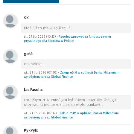
SK
:
Ktoś już to ma w aplikacji ?
…
śr., 29 lip 2026 (10:13)
•
Revolut wprowadza fundusze rynku
prywatnego dla klientów w Polsce
gość
:
dokładnie
…
wt., 21 lip 2026 (07:30)
•
Zakup eSIM w aplikacji Banku Millennium
wyróżniony przez Global Finance
Jas Fasola
:
chciałbym zrozumieć jaki był powód nagrody. Usługa
oferowana jest przez bardzo wiele banków.
…
wt., 21 lip 2026 (07:12)
•
Zakup eSIM w aplikacji Banku Millennium
wyróżniony przez Global Finance
PykPyk
: