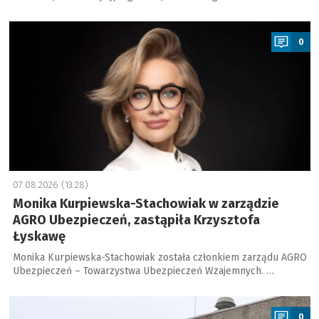
a
0
07.08.2026 (13:28)
Monika Kurpiewska-Stachowiak w zarządzie
AGRO Ubezpieczeń, zastąpiła Krzysztofa
Łyskawę
Monika Kurpiewska-Stachowiak została członkiem zarządu AGRO
Ubezpieczeń – Towarzystwa Ubezpieczeń Wzajemnych. …
a
0