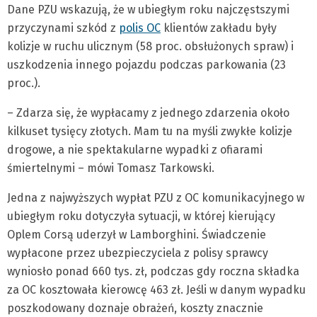
Dane PZU wskazują, że w ubiegłym roku najczęstszymi
przyczynami szkód z
polis OC
klientów zakładu były
kolizje w ruchu ulicznym (58 proc. obsłużonych spraw) i
uszkodzenia innego pojazdu podczas parkowania (23
proc.).
– Zdarza się, że wypłacamy z jednego zdarzenia około
kilkuset tysięcy złotych. Mam tu na myśli zwykłe kolizje
drogowe, a nie spektakularne wypadki z ofiarami
śmiertelnymi – mówi Tomasz Tarkowski.
Jedna z najwyższych wypłat PZU z OC komunikacyjnego w
ubiegłym roku dotyczyła sytuacji, w której kierujący
Oplem Corsą uderzył w Lamborghini. Świadczenie
wypłacone przez ubezpieczyciela z polisy sprawcy
wyniosło ponad 660 tys. zł, podczas gdy roczna składka
za OC kosztowała kierowcę 463 zł. Jeśli w danym wypadku
poszkodowany doznaje obrażeń, koszty znacznie