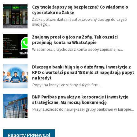
Czy twoje żappsy są bezpieczne? Co wiadomo o
cyberataku na Żabkę
Żabka potwierdziła nieautoryzowany dostęp do części
swojego…
Znajomy prosi o głos na Zofię. Tak oszuści
przejmują konta na WhatsAppie
Wiadomość przychodzi z konta osoby zapisanej w…
Dlaczego banki biją się o duże firmy. Inwestycje z
KPO o wartości ponad 158 mld zł napędzają popyt
na kredyt
Popyt na kredyt ze strony dużych firm…
BNP Paribas powalczy o korporacje i inwestycje
strategiczne. Ma mocną konkurencję
Przynależność do największej grupy bankowej w Europie…
Raporty PRNews.pl