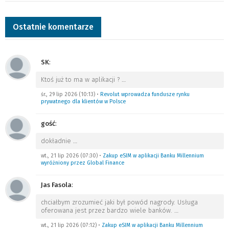
Ostatnie komentarze
SK
:
Ktoś już to ma w aplikacji ?
…
śr., 29 lip 2026 (10:13)
•
Revolut wprowadza fundusze rynku
prywatnego dla klientów w Polsce
gość
:
dokładnie
…
wt., 21 lip 2026 (07:30)
•
Zakup eSIM w aplikacji Banku Millennium
wyróżniony przez Global Finance
Jas Fasola
:
chciałbym zrozumieć jaki był powód nagrody. Usługa
oferowana jest przez bardzo wiele banków.
…
wt., 21 lip 2026 (07:12)
•
Zakup eSIM w aplikacji Banku Millennium