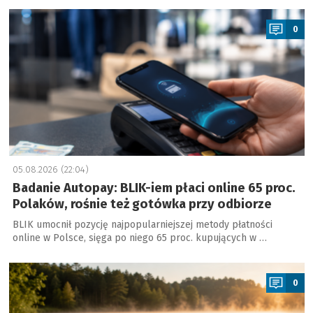
a
0
05.08.2026 (22:04)
Badanie Autopay: BLIK-iem płaci online 65 proc.
Polaków, rośnie też gotówka przy odbiorze
BLIK umocnił pozycję najpopularniejszej metody płatności
online w Polsce, sięga po niego 65 proc. kupujących w …
a
0