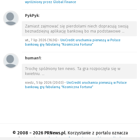
wyróżniony przez Global Finance
PykPyk
:
Zamiast zajmować się pierdołami niech dopracują swoją
beznadziejną aplikację bankową bo ma podstawowe
…
wt., 7 lip 2026 (16:36)
•
UniCredit uruchamia pierwszą w Polsce
bankową grę fabularną “Kosmiczna Fortuna”
human1
:
Trochę spóźniony ten news. Ta gra rozpoczęła się w
kwietniu.
…
niedz., 5 lip 2026 (20:03)
•
UniCredit uruchamia pierwszą w Polsce
bankową grę fabularną “Kosmiczna Fortuna”
© 2008 − 2026 PRNews.pl.
Korzystanie z portalu oznacza
akceptację
regulaminu
.
Informacja o cookies
.
Polityka