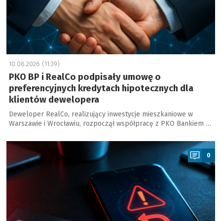
10.08.2026 (11:39)
PKO BP i RealCo podpisały umowę o
preferencyjnych kredytach hipotecznych dla
klientów dewelopera
Deweloper RealCo, realizujący inwestycje mieszkaniowe w
Warszawie i Wrocławiu, rozpoczął współpracę z PKO Bankiem …
a
0