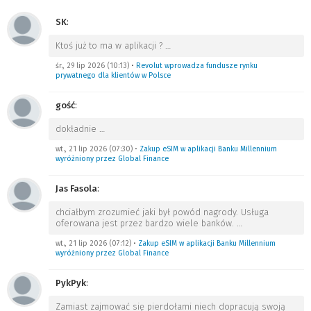
SK
:
Ktoś już to ma w aplikacji ?
…
śr., 29 lip 2026 (10:13)
•
Revolut wprowadza fundusze rynku
prywatnego dla klientów w Polsce
gość
:
dokładnie
…
wt., 21 lip 2026 (07:30)
•
Zakup eSIM w aplikacji Banku Millennium
wyróżniony przez Global Finance
Jas Fasola
:
chciałbym zrozumieć jaki był powód nagrody. Usługa
oferowana jest przez bardzo wiele banków.
…
wt., 21 lip 2026 (07:12)
•
Zakup eSIM w aplikacji Banku Millennium
wyróżniony przez Global Finance
PykPyk
:
Zamiast zajmować się pierdołami niech dopracują swoją