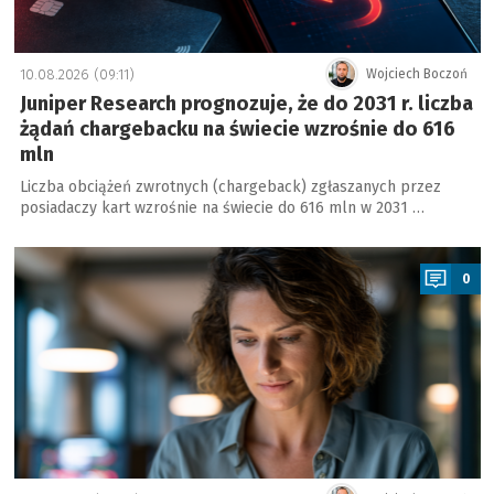
10.08.2026 (09:11)
Wojciech Boczoń
Juniper Research prognozuje, że do 2031 r. liczba
żądań chargebacku na świecie wzrośnie do 616
mln
Liczba obciążeń zwrotnych (chargeback) zgłaszanych przez
posiadaczy kart wzrośnie na świecie do 616 mln w 2031 …
a
0