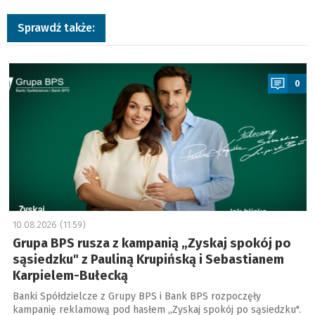
Sprawdź także:
a
0
10.08.2026 (11:59)
Grupa BPS rusza z kampanią „Zyskaj spokój po
sąsiedzku" z Pauliną Krupińską i Sebastianem
Karpielem-Bułecką
Banki Spółdzielcze z Grupy BPS i Bank BPS rozpoczęły
kampanię reklamową pod hasłem „Zyskaj spokój po sąsiedzku".