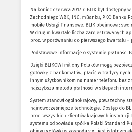
Na koniec czerwca 2017 r. BLIK był dostępny w 
Zachodniego WBK, ING, mBanku, PKO Banku Polsk
mobile Usługi Finansowe. BLIK obejmował swoi
W drugim kwartale liczba zarejestrowanych apl
proc. w porównaniu do pierwszego kwartału – 
Podstawowe informacje o systemie płatności B
Dzięki BLIKOWI miliony Polaków mogą bezpiecz
gotówkę z bankomatów, płacić w tradycyjnych
innym użytkownikom na numer telefonu bez zn
najszybsza metoda płatności w sklepach inter
System stanowi ogólnokrajowy, powszechny sta
najnowocześniejsze technologie. Dostęp do BL
proc. wszystkich klientów krajowych instytucji
systemu odpowiada spółka Polski Standard Płat
obiegu gotówki w gospodarce i jest istotnym