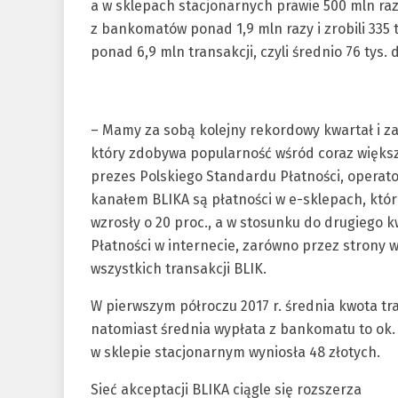
a w sklepach stacjonarnych prawie 500 mln raz
z bankomatów ponad 1,9 mln razy i zrobili 335 
ponad 6,9 mln transakcji, czyli średnio 76 tys. 
– Mamy za sobą kolejny rekordowy kwartał i z
który zdobywa popularność wśród coraz większ
prezes Polskiego Standardu Płatności, operato
kanałem BLIKA są płatności w e-sklepach, któ
wzrosły o 20 proc., a w stosunku do drugiego k
Płatności w internecie, zarówno przez strony w
wszystkich transakcji BLIK.
W pierwszym półroczu 2017 r. średnia kwota tra
natomiast średnia wypłata z bankomatu to ok. 
w sklepie stacjonarnym wyniosła 48 złotych.
Sieć akceptacji BLIKA ciągle się rozszerza