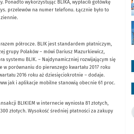
y. Ponadto wykorzystując BLIKA, wypłacili gotówkę
tys. przelewów na numer telefonu. Łącznie było to
dziennie.
arazem półrocze. BLIK jest standardem płatniczym,
ej grupy Polaków – mówi Dariusz Mazurkiewicz,
ra systemu BLIK. – Najdynamiczniej rozwijającym się
re w porównaniu do pierwszego kwartału 2017 roku
wartału 2016 roku aż dziesięciokrotnie – dodaje.
ww jak i aplikacje mobilne stanowią obecnie 61 proc.
nsakcji BLIKIEM w internecie wyniosła 81 złotych,
300 złotych. Wysokość średniej płatności za zakupy