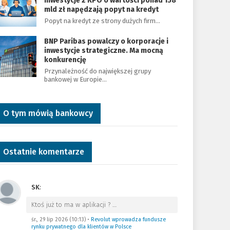
Inwestycje z KPO o wartości ponad 158
mld zł napędzają popyt na kredyt
Popyt na kredyt ze strony dużych firm…
BNP Paribas powalczy o korporacje i
inwestycje strategiczne. Ma mocną
konkurencję
Przynależność do największej grupy
bankowej w Europie…
O tym mówią bankowcy
Ostatnie komentarze
SK
:
Ktoś już to ma w aplikacji ?
…
śr., 29 lip 2026 (10:13)
•
Revolut wprowadza fundusze
rynku prywatnego dla klientów w Polsce