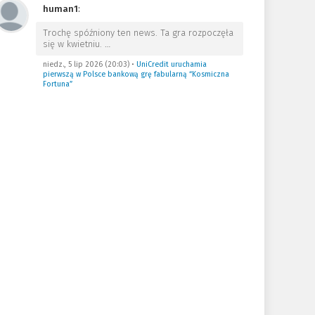
human1
:
Trochę spóźniony ten news. Ta gra rozpoczęła
się w kwietniu.
…
niedz., 5 lip 2026 (20:03)
•
UniCredit uruchamia
pierwszą w Polsce bankową grę fabularną “Kosmiczna
Fortuna”