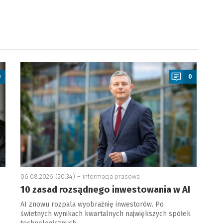
a
0
0
06.08.2026 (20:34) –
informacja prasowa
10 zasad rozsądnego inwestowania w AI
AI znowu rozpala wyobraźnię inwestorów. Po
świetnych wynikach kwartalnych największych spółek