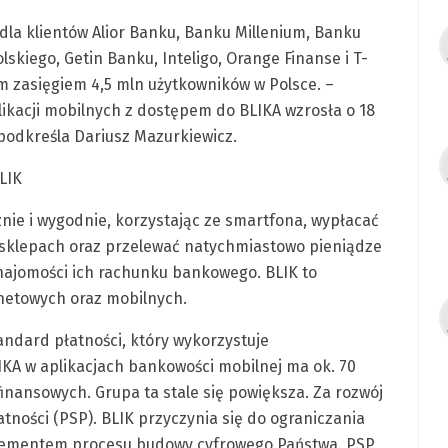
dla klientów Alior Banku, Banku Millenium, Banku
iego, Getin Banku, Inteligo, Orange Finanse i T-
m zasięgiem 4,5 mln użytkowników w Polsce. –
ikacji mobilnych z dostępem do BLIKA wzrosła o 18
podkreśla Dariusz Mazurkiewicz.
LIK
nie i wygodnie, korzystając ze smartfona, wypłacać
 sklepach oraz przelewać natychmiastowo pieniądze
ajomości ich rachunku bankowego. BLIK to
netowych oraz mobilnych.
ndard płatności, który wykorzystuje
IKA w aplikacjach bankowości mobilnej ma ok. 70
 finansowych. Grupa ta stale się powiększa. Za rozwój
ności (PSP). BLIK przyczynia się do ograniczania
 elementem procesu budowy cyfrowego Państwa. PSP