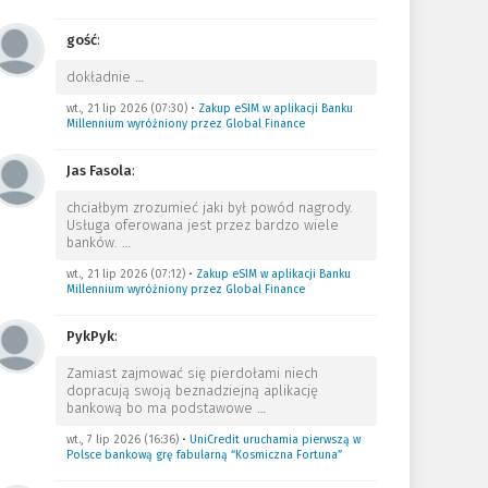
gość
:
dokładnie
…
wt., 21 lip 2026 (07:30)
•
Zakup eSIM w aplikacji Banku
Millennium wyróżniony przez Global Finance
Jas Fasola
:
chciałbym zrozumieć jaki był powód nagrody.
Usługa oferowana jest przez bardzo wiele
banków.
…
wt., 21 lip 2026 (07:12)
•
Zakup eSIM w aplikacji Banku
Millennium wyróżniony przez Global Finance
PykPyk
:
Zamiast zajmować się pierdołami niech
dopracują swoją beznadziejną aplikację
bankową bo ma podstawowe
…
wt., 7 lip 2026 (16:36)
•
UniCredit uruchamia pierwszą w
Polsce bankową grę fabularną “Kosmiczna Fortuna”