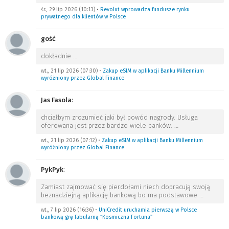
śr., 29 lip 2026 (10:13)
•
Revolut wprowadza fundusze rynku
prywatnego dla klientów w Polsce
gość
:
dokładnie
…
wt., 21 lip 2026 (07:30)
•
Zakup eSIM w aplikacji Banku Millennium
wyróżniony przez Global Finance
Jas Fasola
:
chciałbym zrozumieć jaki był powód nagrody. Usługa
oferowana jest przez bardzo wiele banków.
…
wt., 21 lip 2026 (07:12)
•
Zakup eSIM w aplikacji Banku Millennium
wyróżniony przez Global Finance
PykPyk
:
Zamiast zajmować się pierdołami niech dopracują swoją
beznadziejną aplikację bankową bo ma podstawowe
…
wt., 7 lip 2026 (16:36)
•
UniCredit uruchamia pierwszą w Polsce
bankową grę fabularną “Kosmiczna Fortuna”