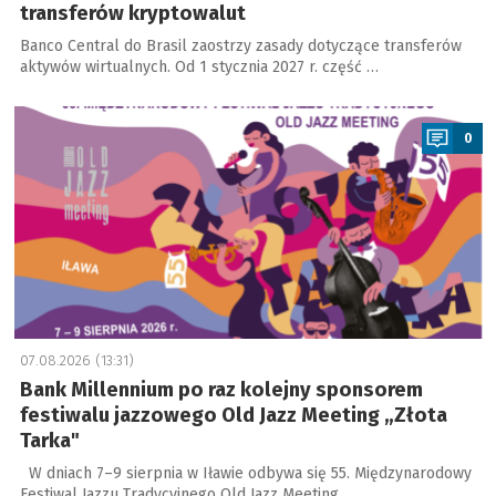
transferów kryptowalut
Banco Central do Brasil zaostrzy zasady dotyczące transferów
aktywów wirtualnych. Od 1 stycznia 2027 r. część …
a
0
07.08.2026 (13:31)
Bank Millennium po raz kolejny sponsorem
festiwalu jazzowego Old Jazz Meeting „Złota
Tarka"
W dniach 7–9 sierpnia w Iławie odbywa się 55. Międzynarodowy
Festiwal Jazzu Tradycyjnego Old Jazz Meeting …