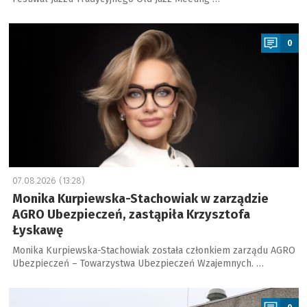
a
0
07.08.2026 (13:28)
Monika Kurpiewska-Stachowiak w zarządzie
AGRO Ubezpieczeń, zastąpiła Krzysztofa
Łyskawę
Monika Kurpiewska-Stachowiak została członkiem zarządu AGRO
Ubezpieczeń – Towarzystwa Ubezpieczeń Wzajemnych. …
a