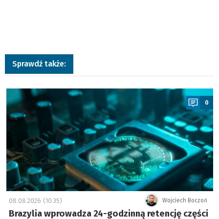
Sprawdź także:
a
0
08.08.2026 (10:35)
Wojciech Boczoń
Brazylia wprowadza 24-godzinną retencję części