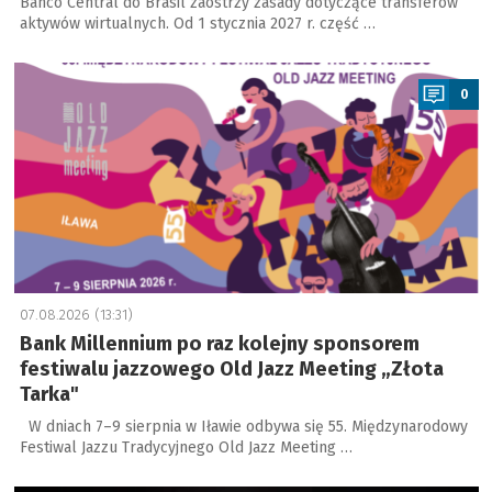
Banco Central do Brasil zaostrzy zasady dotyczące transferów
aktywów wirtualnych. Od 1 stycznia 2027 r. część …
a
0
07.08.2026 (13:31)
Bank Millennium po raz kolejny sponsorem
festiwalu jazzowego Old Jazz Meeting „Złota
Tarka"
W dniach 7–9 sierpnia w Iławie odbywa się 55. Międzynarodowy
Festiwal Jazzu Tradycyjnego Old Jazz Meeting …
a