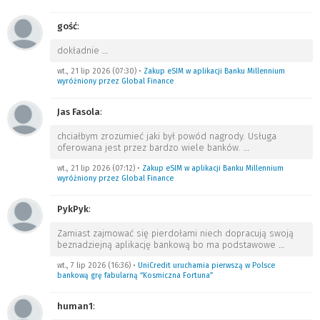
gość
:
dokładnie
…
wt., 21 lip 2026 (07:30)
•
Zakup eSIM w aplikacji Banku Millennium
wyróżniony przez Global Finance
Jas Fasola
:
chciałbym zrozumieć jaki był powód nagrody. Usługa
oferowana jest przez bardzo wiele banków.
…
wt., 21 lip 2026 (07:12)
•
Zakup eSIM w aplikacji Banku Millennium
wyróżniony przez Global Finance
PykPyk
:
Zamiast zajmować się pierdołami niech dopracują swoją
beznadziejną aplikację bankową bo ma podstawowe
…
wt., 7 lip 2026 (16:36)
•
UniCredit uruchamia pierwszą w Polsce
bankową grę fabularną “Kosmiczna Fortuna”
human1
: