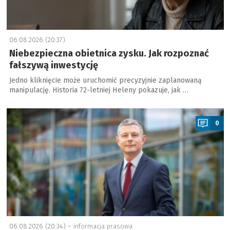
06.08.2026 (20:37)
Niebezpieczna obietnica zysku. Jak rozpoznać
fałszywą inwestycję
Jedno kliknięcie może uruchomić precyzyjnie zaplanowaną
manipulację. Historia 72-letniej Heleny pokazuje, jak …
a
0
06.08.2026 (20:34) –
informacja prasowa