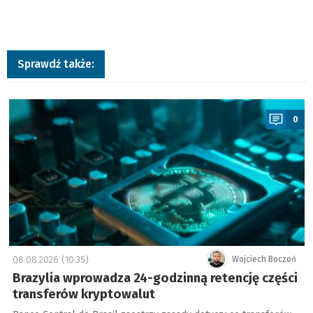
Sprawdź także:
a
0
08.08.2026 (10:35)
Wojciech Boczoń
Brazylia wprowadza 24-godzinną retencję części
transferów kryptowalut