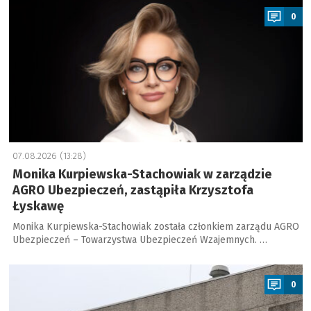
0
07.08.2026 (13:28)
Monika Kurpiewska-Stachowiak w zarządzie
AGRO Ubezpieczeń, zastąpiła Krzysztofa
Łyskawę
Monika Kurpiewska-Stachowiak została członkiem zarządu AGRO
Ubezpieczeń – Towarzystwa Ubezpieczeń Wzajemnych. …
a
0