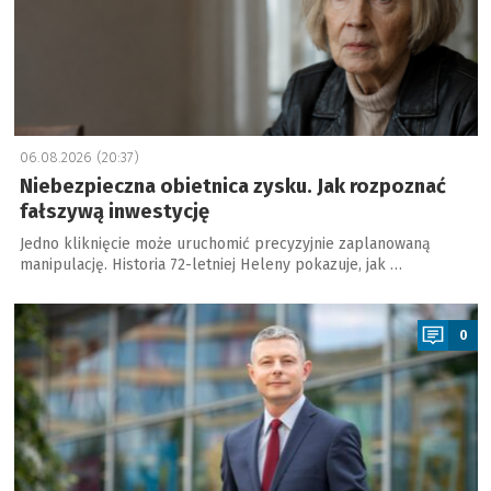
06.08.2026 (20:37)
Niebezpieczna obietnica zysku. Jak rozpoznać
fałszywą inwestycję
Jedno kliknięcie może uruchomić precyzyjnie zaplanowaną
manipulację. Historia 72-letniej Heleny pokazuje, jak …
a
0