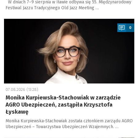
W dniach 7–9 sierpnia w Iławie odbywa się 55. Międzynarodowy
Festiwal Jazzu Tradycyjnego Old Jazz Meeting …
a
0
07.08.2026 (13:28)
Monika Kurpiewska-Stachowiak w zarządzie
AGRO Ubezpieczeń, zastąpiła Krzysztofa
Łyskawę
Monika Kurpiewska-Stachowiak została członkiem zarządu AGRO
Ubezpieczeń – Towarzystwa Ubezpieczeń Wzajemnych. …
a