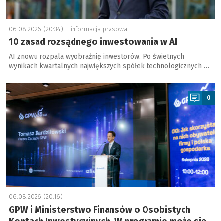
06.08.2026 (20:34) –
informacja prasowa
10 zasad rozsądnego inwestowania w AI
AI znowu rozpala wyobraźnię inwestorów. Po świetnych
wynikach kwartalnych największych spółek technologicznych …
a
0
06.08.2026 (20:16)
GPW i Ministerstwo Finansów o Osobistych