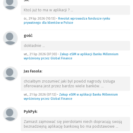
Ktoś już to ma w aplikacji ?
…
śr., 29 lip 2026 (10:13)
•
Revolut wprowadza fundusze rynku
prywatnego dla klientów w Polsce
gość
:
dokładnie
…
wt., 21 lip 2026 (07:30)
•
Zakup eSIM w aplikacji Banku Millennium
wyróżniony przez Global Finance
Jas Fasola
:
chciałbym zrozumieć jaki był powód nagrody. Usługa
oferowana jest przez bardzo wiele banków.
…
wt., 21 lip 2026 (07:12)
•
Zakup eSIM w aplikacji Banku Millennium
wyróżniony przez Global Finance
PykPyk
:
Zamiast zajmować się pierdołami niech dopracują swoją
beznadziejną aplikację bankową bo ma podstawowe
…