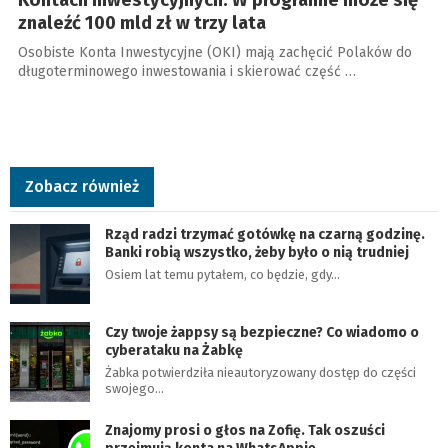
Kontach Inwestycyjnych. W programie może się
znaleźć 100 mld zł w trzy lata
Osobiste Konta Inwestycyjne (OKI) mają zachęcić Polaków do
długoterminowego inwestowania i skierować część …
Zobacz również
Rząd radzi trzymać gotówkę na czarną godzinę.
Banki robią wszystko, żeby było o nią trudniej
Osiem lat temu pytałem, co będzie, gdy…
Czy twoje żappsy są bezpieczne? Co wiadomo o
cyberataku na Żabkę
Żabka potwierdziła nieautoryzowany dostęp do części
swojego…
Znajomy prosi o głos na Zofię. Tak oszuści