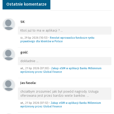
Ostatnie komentarze
SK
:
Ktoś już to ma w aplikacji ?
…
śr., 29 lip 2026 (10:13)
•
Revolut wprowadza fundusze rynku
prywatnego dla klientów w Polsce
gość
:
dokładnie
…
wt., 21 lip 2026 (07:30)
•
Zakup eSIM w aplikacji Banku Millennium
wyróżniony przez Global Finance
Jas Fasola
:
chciałbym zrozumieć jaki był powód nagrody. Usługa
oferowana jest przez bardzo wiele banków.
…
wt., 21 lip 2026 (07:12)
•
Zakup eSIM w aplikacji Banku Millennium
wyróżniony przez Global Finance