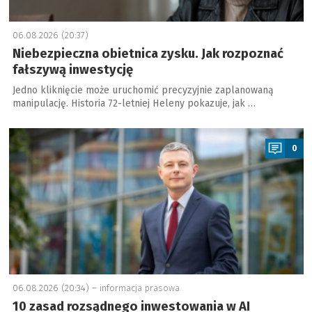
06.08.2026 (20:37)
Niebezpieczna obietnica zysku. Jak rozpoznać
fałszywą inwestycję
Jedno kliknięcie może uruchomić precyzyjnie zaplanowaną
manipulację. Historia 72-letniej Heleny pokazuje, jak …
a
0
06.08.2026 (20:34) –
informacja prasowa
10 zasad rozsądnego inwestowania w AI