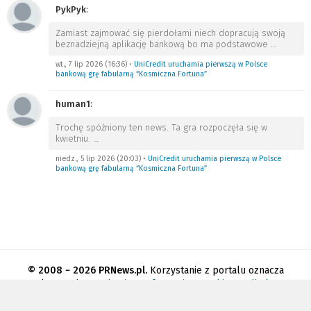
PykPyk
:
Zamiast zajmować się pierdołami niech dopracują swoją
beznadziejną aplikację bankową bo ma podstawowe
…
wt., 7 lip 2026 (16:36)
•
UniCredit uruchamia pierwszą w Polsce
bankową grę fabularną “Kosmiczna Fortuna”
human1
:
Trochę spóźniony ten news. Ta gra rozpoczęła się w
kwietniu.
…
niedz., 5 lip 2026 (20:03)
•
UniCredit uruchamia pierwszą w Polsce
bankową grę fabularną “Kosmiczna Fortuna”
© 2008 − 2026 PRNews.pl.
Korzystanie z portalu oznacza
akceptację
regulaminu
.
Informacja o cookies
.
Polityka
prywatności