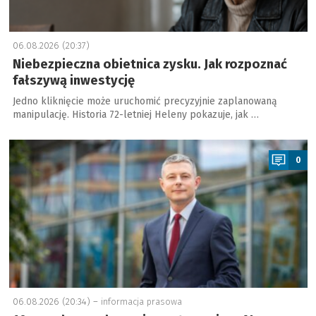
06.08.2026 (20:37)
Niebezpieczna obietnica zysku. Jak rozpoznać
fałszywą inwestycję
Jedno kliknięcie może uruchomić precyzyjnie zaplanowaną
manipulację. Historia 72-letniej Heleny pokazuje, jak …
a
0
06.08.2026 (20:34) –
informacja prasowa