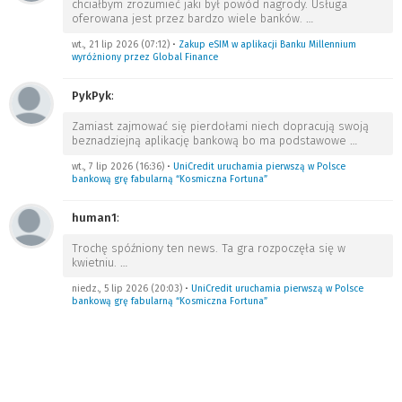
chciałbym zrozumieć jaki był powód nagrody. Usługa
oferowana jest przez bardzo wiele banków.
…
wt., 21 lip 2026 (07:12)
•
Zakup eSIM w aplikacji Banku Millennium
wyróżniony przez Global Finance
PykPyk
:
Zamiast zajmować się pierdołami niech dopracują swoją
beznadziejną aplikację bankową bo ma podstawowe
…
wt., 7 lip 2026 (16:36)
•
UniCredit uruchamia pierwszą w Polsce
bankową grę fabularną “Kosmiczna Fortuna”
human1
:
Trochę spóźniony ten news. Ta gra rozpoczęła się w
kwietniu.
…
niedz., 5 lip 2026 (20:03)
•
UniCredit uruchamia pierwszą w Polsce
bankową grę fabularną “Kosmiczna Fortuna”