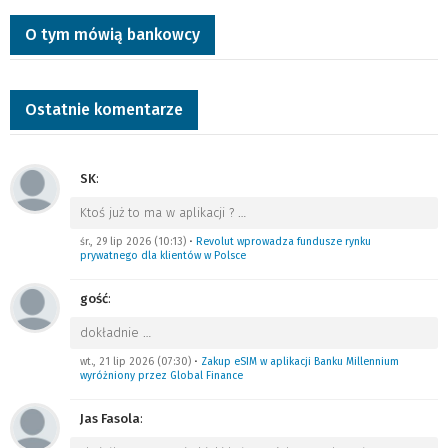
O tym mówią bankowcy
Ostatnie komentarze
SK
:
Ktoś już to ma w aplikacji ?
…
śr., 29 lip 2026 (10:13)
•
Revolut wprowadza fundusze rynku
prywatnego dla klientów w Polsce
gość
:
dokładnie
…
wt., 21 lip 2026 (07:30)
•
Zakup eSIM w aplikacji Banku Millennium
wyróżniony przez Global Finance
Jas Fasola
: