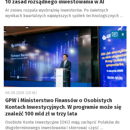
10 zasad rozsądnego inwestowania w AI
AI znowu rozpala wyobraźnię inwestorów. Po świetnych
wynikach kwartalnych największych spółek technologicznych …
a
0
06.08.2026 (20:16)
GPW i Ministerstwo Finansów o Osobistych
Kontach Inwestycyjnych. W programie może się
znaleźć 100 mld zł w trzy lata
Osobiste Konta Inwestycyjne (OKI) mają zachęcić Polaków do
długoterminowego inwestowania i skierować część …