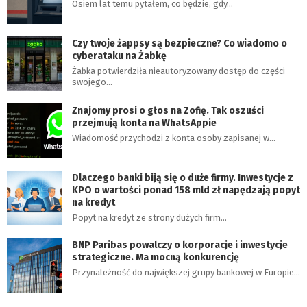
Osiem lat temu pytałem, co będzie, gdy…
Czy twoje żappsy są bezpieczne? Co wiadomo o
cyberataku na Żabkę
Żabka potwierdziła nieautoryzowany dostęp do części
swojego…
Znajomy prosi o głos na Zofię. Tak oszuści
przejmują konta na WhatsAppie
Wiadomość przychodzi z konta osoby zapisanej w…
Dlaczego banki biją się o duże firmy. Inwestycje z
KPO o wartości ponad 158 mld zł napędzają popyt
na kredyt
Popyt na kredyt ze strony dużych firm…
BNP Paribas powalczy o korporacje i inwestycje
strategiczne. Ma mocną konkurencję
Przynależność do największej grupy bankowej w Europie…