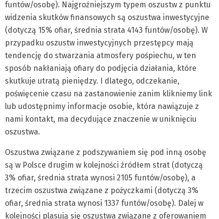
funtów/osobę). Najgroźniejszym typem oszustw z punktu
widzenia skutków finansowych są oszustwa inwestycyjne
(dotyczą 15% ofiar, średnia strata 4143 funtów/osobę). W
przypadku oszustw inwestycyjnych przestępcy mają
tendencję do stwarzania atmosfery pośpiechu, w ten
sposób nakłaniają ofiary do podjęcia działania, które
skutkuje utratą pieniędzy. I dlatego, odczekanie,
poświęcenie czasu na zastanowienie zanim klikniemy link
lub udostępnimy informacje osobie, która nawiązuje z
nami kontakt, ma decydujące znaczenie w uniknięciu
oszustwa.
Oszustwa związane z podszywaniem się pod inną osobę
są w Polsce drugim w kolejności źródłem strat (dotyczą
3% ofiar, średnia strata wynosi 2105 funtów/osobę), a
trzecim oszustwa związane z pożyczkami (dotyczą 3%
ofiar, średnia strata wynosi 1337 funtów/osobę). Dalej w
kolejności plasują się oszustwa związane z oferowaniem