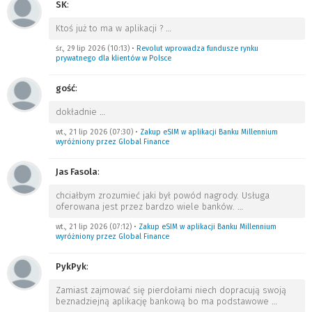
SK
:
Ktoś już to ma w aplikacji ?
…
śr., 29 lip 2026 (10:13)
•
Revolut wprowadza fundusze rynku
prywatnego dla klientów w Polsce
gość
:
dokładnie
…
wt., 21 lip 2026 (07:30)
•
Zakup eSIM w aplikacji Banku Millennium
wyróżniony przez Global Finance
Jas Fasola
:
chciałbym zrozumieć jaki był powód nagrody. Usługa
oferowana jest przez bardzo wiele banków.
…
wt., 21 lip 2026 (07:12)
•
Zakup eSIM w aplikacji Banku Millennium
wyróżniony przez Global Finance
PykPyk
:
Zamiast zajmować się pierdołami niech dopracują swoją
beznadziejną aplikację bankową bo ma podstawowe
…