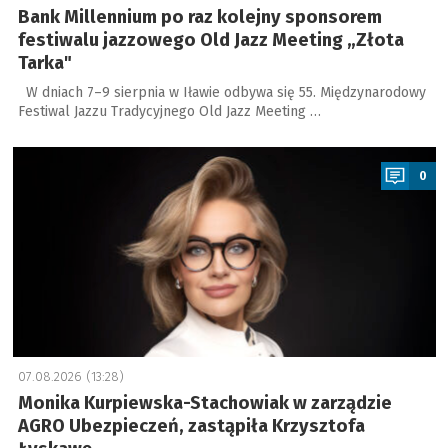
Bank Millennium po raz kolejny sponsorem
festiwalu jazzowego Old Jazz Meeting „Złota
Tarka"
W dniach 7–9 sierpnia w Iławie odbywa się 55. Międzynarodowy
Festiwal Jazzu Tradycyjnego Old Jazz Meeting …
a
0
07.08.2026 (13:28)
Monika Kurpiewska-Stachowiak w zarządzie
AGRO Ubezpieczeń, zastąpiła Krzysztofa