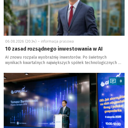
06.08.2026 (20:34) –
informacja prasowa
10 zasad rozsądnego inwestowania w AI
AI znowu rozpala wyobraźnię inwestorów. Po świetnych
wynikach kwartalnych największych spółek technologicznych …
a
0