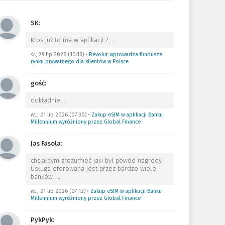
SK
:
Ktoś już to ma w aplikacji ?
…
śr., 29 lip 2026 (10:13)
•
Revolut wprowadza fundusze
rynku prywatnego dla klientów w Polsce
gość
:
dokładnie
…
wt., 21 lip 2026 (07:30)
•
Zakup eSIM w aplikacji Banku
Millennium wyróżniony przez Global Finance
Jas Fasola
:
chciałbym zrozumieć jaki był powód nagrody.
Usługa oferowana jest przez bardzo wiele
banków.
…
wt., 21 lip 2026 (07:12)
•
Zakup eSIM w aplikacji Banku
Millennium wyróżniony przez Global Finance
PykPyk
: