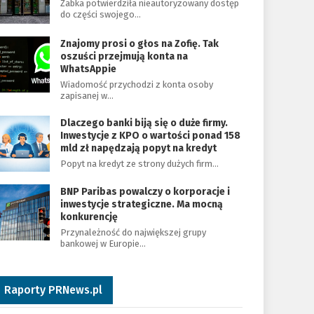
Żabka potwierdziła nieautoryzowany dostęp
do części swojego…
Znajomy prosi o głos na Zofię. Tak
oszuści przejmują konta na
WhatsAppie
Wiadomość przychodzi z konta osoby
zapisanej w…
Dlaczego banki biją się o duże firmy.
Inwestycje z KPO o wartości ponad 158
mld zł napędzają popyt na kredyt
Popyt na kredyt ze strony dużych firm…
BNP Paribas powalczy o korporacje i
inwestycje strategiczne. Ma mocną
konkurencję
Przynależność do największej grupy
bankowej w Europie…
Raporty PRNews.pl