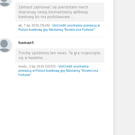
Zamiast zajmować się pierdołami niech
dopracują swoją beznadziejną aplikację
bankową bo ma podstawowe
…
wt., 7 lip 2026 (16:36)
•
UniCredit uruchamia pierwszą w
Polsce bankową grę fabularną “Kosmiczna Fortuna”
human1
:
Trochę spóźniony ten news. Ta gra rozpoczęła
się w kwietniu.
…
niedz., 5 lip 2026 (20:03)
•
UniCredit uruchamia
pierwszą w Polsce bankową grę fabularną “Kosmiczna
Fortuna”