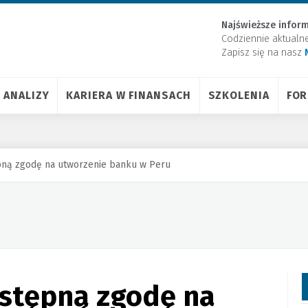
Najświeższe inform
Codziennie aktualn
Zapisz się na nasz
ANALIZY
KARIERA W FINANSACH
SZKOLENIA
FO
pną zgodę na utworzenie banku w Peru
wstępną zgodę na