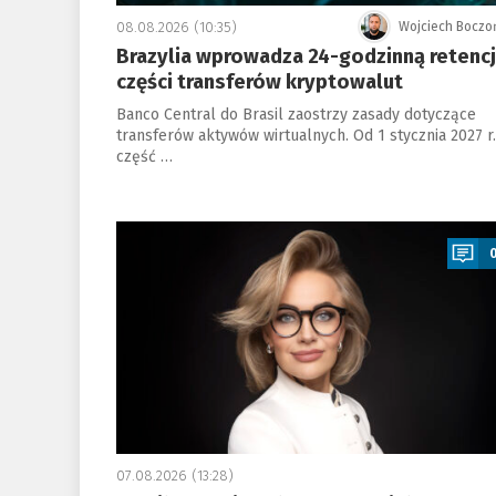
08.08.2026 (10:35)
Wojciech Boczo
Brazylia wprowadza 24-godzinną retenc
części transferów kryptowalut
Banco Central do Brasil zaostrzy zasady dotyczące
transferów aktywów wirtualnych. Od 1 stycznia 2027 r.
część …
a
07.08.2026 (13:28)