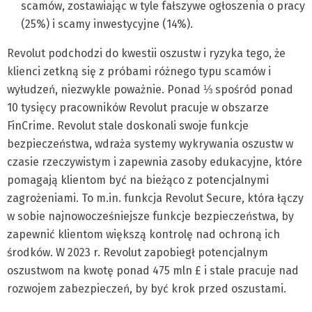
scamów, zostawiając w tyle fałszywe ogłoszenia o pracy
(25%) i scamy inwestycyjne (14%).
Revolut podchodzi do kwestii oszustw i ryzyka tego, że
klienci zetkną się z próbami różnego typu scamów i
wyłudzeń, niezwykle poważnie. Ponad ⅓ spośród ponad
10 tysięcy pracowników Revolut pracuje w obszarze
FinCrime. Revolut stale doskonali swoje funkcje
bezpieczeństwa, wdraża systemy wykrywania oszustw w
czasie rzeczywistym i zapewnia zasoby edukacyjne, które
pomagają klientom być na bieżąco z potencjalnymi
zagrożeniami. To m.in. funkcja Revolut Secure, która łączy
w sobie najnowocześniejsze funkcje bezpieczeństwa, by
zapewnić klientom większą kontrolę nad ochroną ich
środków. W 2023 r. Revolut zapobiegł potencjalnym
oszustwom na kwotę ponad 475 mln £ i stale pracuje nad
rozwojem zabezpieczeń, by być krok przed oszustami.