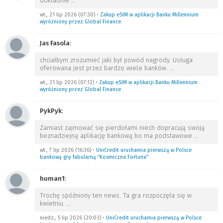
dokładnie
…
wt., 21 lip 2026 (07:30)
•
Zakup eSIM w aplikacji Banku Millennium
wyróżniony przez Global Finance
Jas Fasola
:
chciałbym zrozumieć jaki był powód nagrody. Usługa
oferowana jest przez bardzo wiele banków.
…
wt., 21 lip 2026 (07:12)
•
Zakup eSIM w aplikacji Banku Millennium
wyróżniony przez Global Finance
PykPyk
:
Zamiast zajmować się pierdołami niech dopracują swoją
beznadziejną aplikację bankową bo ma podstawowe
…
wt., 7 lip 2026 (16:36)
•
UniCredit uruchamia pierwszą w Polsce
bankową grę fabularną “Kosmiczna Fortuna”
human1
:
Trochę spóźniony ten news. Ta gra rozpoczęła się w
kwietniu.
…
niedz., 5 lip 2026 (20:03)
•
UniCredit uruchamia pierwszą w Polsce