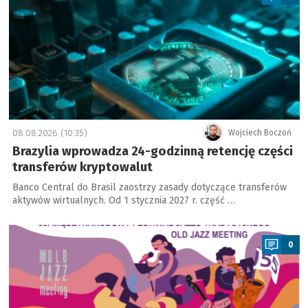
08.08.2026 (10:35)
Wojciech Boczoń
Brazylia wprowadza 24-godzinną retencję części
transferów kryptowalut
Banco Central do Brasil zaostrzy zasady dotyczące transferów
aktywów wirtualnych. Od 1 stycznia 2027 r. część …
a
0