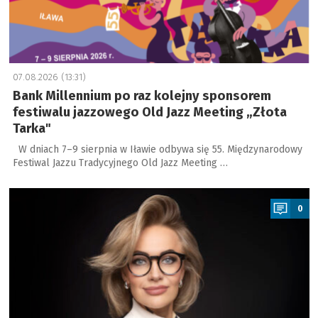
07.08.2026 (13:31)
Bank Millennium po raz kolejny sponsorem
festiwalu jazzowego Old Jazz Meeting „Złota
Tarka"
W dniach 7–9 sierpnia w Iławie odbywa się 55. Międzynarodowy
Festiwal Jazzu Tradycyjnego Old Jazz Meeting …
a
0