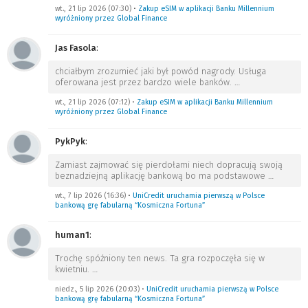
wt., 21 lip 2026 (07:30)
•
Zakup eSIM w aplikacji Banku Millennium
wyróżniony przez Global Finance
Jas Fasola
:
chciałbym zrozumieć jaki był powód nagrody. Usługa
oferowana jest przez bardzo wiele banków.
…
wt., 21 lip 2026 (07:12)
•
Zakup eSIM w aplikacji Banku Millennium
wyróżniony przez Global Finance
PykPyk
:
Zamiast zajmować się pierdołami niech dopracują swoją
beznadziejną aplikację bankową bo ma podstawowe
…
wt., 7 lip 2026 (16:36)
•
UniCredit uruchamia pierwszą w Polsce
bankową grę fabularną “Kosmiczna Fortuna”
human1
:
Trochę spóźniony ten news. Ta gra rozpoczęła się w
kwietniu.
…
niedz., 5 lip 2026 (20:03)
•
UniCredit uruchamia pierwszą w Polsce
bankową grę fabularną “Kosmiczna Fortuna”