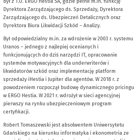
był z T.U. ERGO Hestia SA, gdzie pełnił m.in. funkcję
Dyrektora Zarządzającego ds. Sprzedaży, Dyrektora
Zarządzającego ds. Ubezpieczeń Detalicznych oraz
Dyrektora Biura Likwidacji Szkód – Analizy.
Był odpowiedzialny m.in. za wdrożenie w 2003 r. systemu
Uranos – jednego z najlepiej ocenianych i
funkcjonujących do dziś narzędzi IT, opracowanie
systemów motywacyjnych dla underwriterów i
likwidatorów szkód oraz implementację platform
sprzedaży iHestia i Jupiter dla agentów. W 2018 r. z
powodzeniem rozpoczął budowę dynamicznego pricingu
w ERGO Hestia. W 2021 r. wdrożył w sieci agencyjnej
pierwszy na rynku ubezpieczeniowym program
certyfikacji.
Robert Tomaszewski jest absolwentem Uniwersytetu
Gdańskiego na kierunku informatyka i ekonometria ze