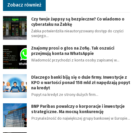
Zobacz również
Czy twoje żappsy są bezpieczne? Co wiadomo o
cyberataku na Żabkę
Żabka potwierdziła nieautoryzowany dostęp do części
swojego…
Znajomy prosi o głos na Zofię. Tak oszuści
przejmują konta na WhatsAppie
Wiadomość przychodzi z konta osoby zapisanej w…
Dlaczego banki biją się o duże firmy. Inwestycje z
KPO o wartości ponad 158 mld zł napędzają popyt
na kredyt
Popyt na kredyt ze strony dużych firm…
BNP Paribas powalczy o korporacje i inwestycje
strategiczne. Ma mocną konkurencję
Przynależność do największej grupy bankowej w Europie…