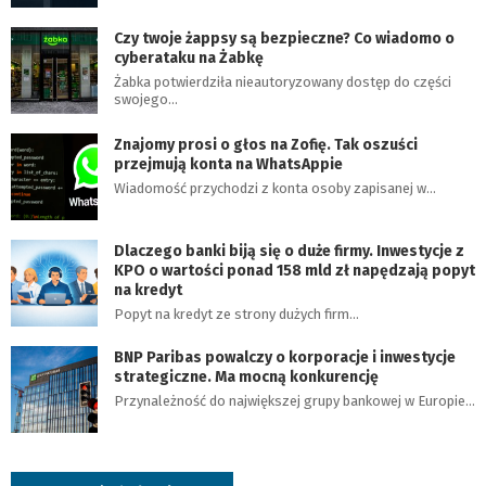
Czy twoje żappsy są bezpieczne? Co wiadomo o
cyberataku na Żabkę
Żabka potwierdziła nieautoryzowany dostęp do części
swojego…
Znajomy prosi o głos na Zofię. Tak oszuści
przejmują konta na WhatsAppie
Wiadomość przychodzi z konta osoby zapisanej w…
Dlaczego banki biją się o duże firmy. Inwestycje z
KPO o wartości ponad 158 mld zł napędzają popyt
na kredyt
Popyt na kredyt ze strony dużych firm…
BNP Paribas powalczy o korporacje i inwestycje
strategiczne. Ma mocną konkurencję
Przynależność do największej grupy bankowej w Europie…