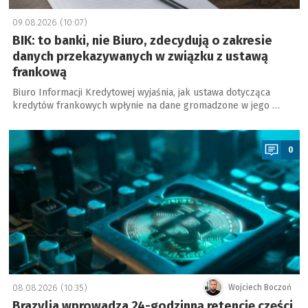
09.08.2026 (10:07)
BIK: to banki, nie Biuro, zdecydują o zakresie
danych przekazywanych w związku z ustawą
frankową
Biuro Informacji Kredytowej wyjaśnia, jak ustawa dotycząca
kredytów frankowych wpłynie na dane gromadzone w jego …
a
0
08.08.2026 (10:35)
Wojciech Boczoń
Brazylia wprowadza 24-godzinną retencję części