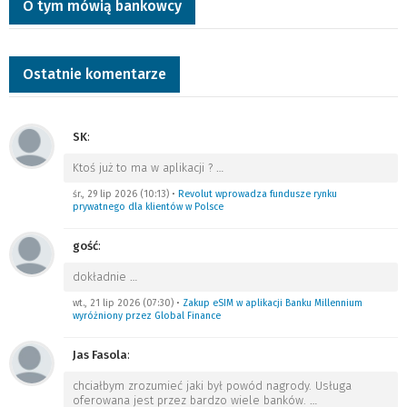
O tym mówią bankowcy
Ostatnie komentarze
SK
:
Ktoś już to ma w aplikacji ?
…
śr., 29 lip 2026 (10:13)
•
Revolut wprowadza fundusze rynku
prywatnego dla klientów w Polsce
gość
:
dokładnie
…
wt., 21 lip 2026 (07:30)
•
Zakup eSIM w aplikacji Banku Millennium
wyróżniony przez Global Finance
Jas Fasola
:
chciałbym zrozumieć jaki był powód nagrody. Usługa
oferowana jest przez bardzo wiele banków.
…