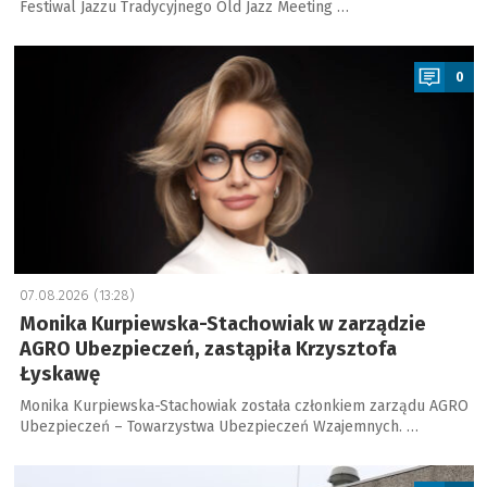
Festiwal Jazzu Tradycyjnego Old Jazz Meeting …
a
0
07.08.2026 (13:28)
Monika Kurpiewska-Stachowiak w zarządzie
AGRO Ubezpieczeń, zastąpiła Krzysztofa
Łyskawę
Monika Kurpiewska-Stachowiak została członkiem zarządu AGRO
Ubezpieczeń – Towarzystwa Ubezpieczeń Wzajemnych. …
a