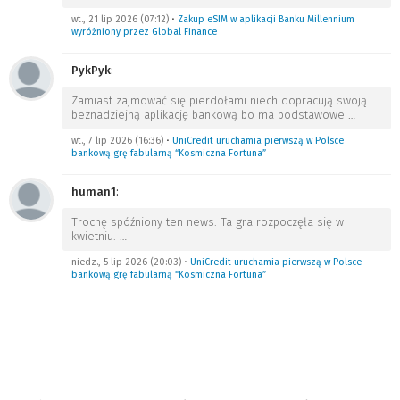
wt., 21 lip 2026 (07:12)
•
Zakup eSIM w aplikacji Banku Millennium
wyróżniony przez Global Finance
PykPyk
:
Zamiast zajmować się pierdołami niech dopracują swoją
beznadziejną aplikację bankową bo ma podstawowe
…
wt., 7 lip 2026 (16:36)
•
UniCredit uruchamia pierwszą w Polsce
bankową grę fabularną “Kosmiczna Fortuna”
human1
:
Trochę spóźniony ten news. Ta gra rozpoczęła się w
kwietniu.
…
niedz., 5 lip 2026 (20:03)
•
UniCredit uruchamia pierwszą w Polsce
bankową grę fabularną “Kosmiczna Fortuna”