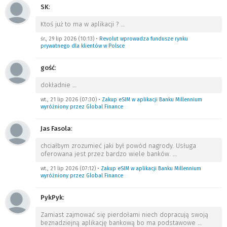
SK
:
Ktoś już to ma w aplikacji ?
…
śr., 29 lip 2026 (10:13)
•
Revolut wprowadza fundusze rynku
prywatnego dla klientów w Polsce
gość
:
dokładnie
…
wt., 21 lip 2026 (07:30)
•
Zakup eSIM w aplikacji Banku Millennium
wyróżniony przez Global Finance
Jas Fasola
:
chciałbym zrozumieć jaki był powód nagrody. Usługa
oferowana jest przez bardzo wiele banków.
…
wt., 21 lip 2026 (07:12)
•
Zakup eSIM w aplikacji Banku Millennium
wyróżniony przez Global Finance
PykPyk
:
Zamiast zajmować się pierdołami niech dopracują swoją
beznadziejną aplikację bankową bo ma podstawowe
…