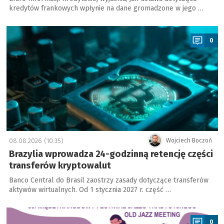
kredytów frankowych wpłynie na dane gromadzone w jego …
a
0
08.08.2026 (10:35)
Wojciech Boczoń
Brazylia wprowadza 24-godzinną retencję części
transferów kryptowalut
Banco Central do Brasil zaostrzy zasady dotyczące transferów
aktywów wirtualnych. Od 1 stycznia 2027 r. część …
a
0