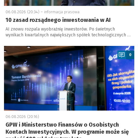
06.08.2026 (20:34) –
informacja prasowa
10 zasad rozsądnego inwestowania w AI
AI znowu rozpala wyobraźnię inwestorów. Po świetnych
wynikach kwartalnych największych spółek technologicznych …
a
0
06.08.2026 (20:16)
GPW i Ministerstwo Finansów o Osobistych
Kontach Inwestycyjnych. W programie może się