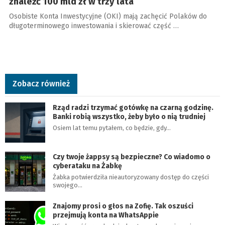
znaleźć 100 mld zł w trzy lata
Osobiste Konta Inwestycyjne (OKI) mają zachęcić Polaków do
długoterminowego inwestowania i skierować część …
Zobacz również
Rząd radzi trzymać gotówkę na czarną godzinę.
Banki robią wszystko, żeby było o nią trudniej
Osiem lat temu pytałem, co będzie, gdy…
Czy twoje żappsy są bezpieczne? Co wiadomo o
cyberataku na Żabkę
Żabka potwierdziła nieautoryzowany dostęp do części
swojego…
Znajomy prosi o głos na Zofię. Tak oszuści
przejmują konta na WhatsAppie