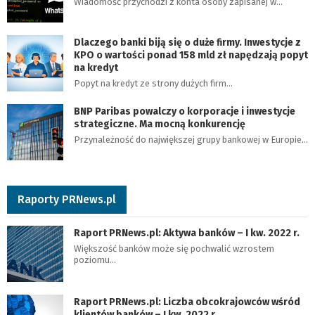
Wiadomość przychodzi z konta osoby zapisanej w…
Dlaczego banki biją się o duże firmy. Inwestycje z
KPO o wartości ponad 158 mld zł napędzają popyt
na kredyt
Popyt na kredyt ze strony dużych firm…
BNP Paribas powalczy o korporacje i inwestycje
strategiczne. Ma mocną konkurencję
Przynależność do największej grupy bankowej w Europie…
Raporty PRNews.pl
Raport PRNews.pl: Aktywa banków – I kw. 2022 r.
Większość banków może się pochwalić wzrostem
poziomu…
Raport PRNews.pl: Liczba obcokrajowców wśród
klientów banków – I kw. 2022 r.