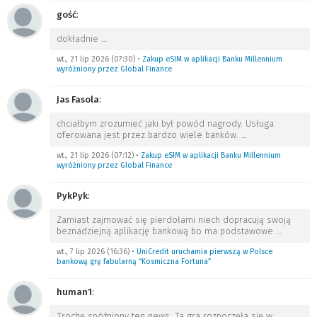
gość
:
dokładnie
…
wt., 21 lip 2026 (07:30)
•
Zakup eSIM w aplikacji Banku Millennium
wyróżniony przez Global Finance
Jas Fasola
:
chciałbym zrozumieć jaki był powód nagrody. Usługa
oferowana jest przez bardzo wiele banków.
…
wt., 21 lip 2026 (07:12)
•
Zakup eSIM w aplikacji Banku Millennium
wyróżniony przez Global Finance
PykPyk
:
Zamiast zajmować się pierdołami niech dopracują swoją
beznadziejną aplikację bankową bo ma podstawowe
…
wt., 7 lip 2026 (16:36)
•
UniCredit uruchamia pierwszą w Polsce
bankową grę fabularną “Kosmiczna Fortuna”
human1
:
Trochę spóźniony ten news. Ta gra rozpoczęła się w