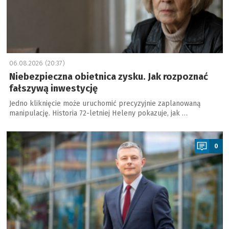
06.08.2026 (20:37)
Niebezpieczna obietnica zysku. Jak rozpoznać
fałszywą inwestycję
Jedno kliknięcie może uruchomić precyzyjnie zaplanowaną
manipulację. Historia 72-letniej Heleny pokazuje, jak …
a
0