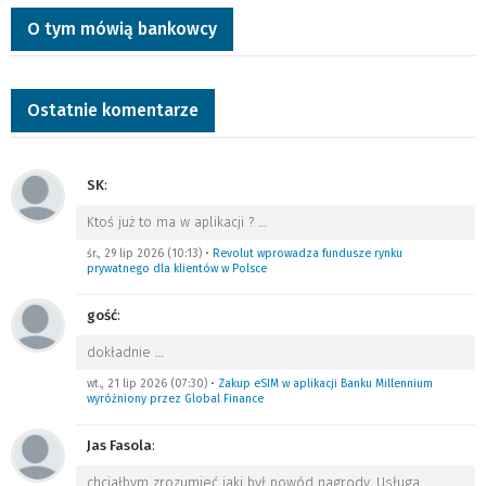
O tym mówią bankowcy
Ostatnie komentarze
SK
:
Ktoś już to ma w aplikacji ?
…
śr., 29 lip 2026 (10:13)
•
Revolut wprowadza fundusze rynku
prywatnego dla klientów w Polsce
gość
:
dokładnie
…
wt., 21 lip 2026 (07:30)
•
Zakup eSIM w aplikacji Banku Millennium
wyróżniony przez Global Finance
Jas Fasola
:
chciałbym zrozumieć jaki był powód nagrody. Usługa