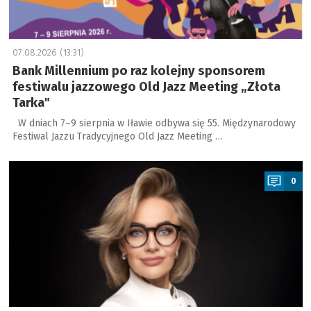
07.08.2026 (13:31)
Bank Millennium po raz kolejny sponsorem
festiwalu jazzowego Old Jazz Meeting „Złota
Tarka"
W dniach 7–9 sierpnia w Iławie odbywa się 55. Międzynarodowy
Festiwal Jazzu Tradycyjnego Old Jazz Meeting …
a
0