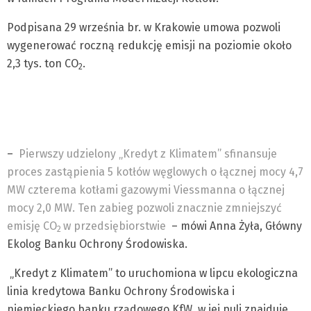
Podpisana 29 września br. w Krakowie umowa pozwoli
wygenerować roczną redukcję emisji na poziomie około
2,3 tys. ton CO
.
2
–
Pierwszy udzielony „Kredyt z Klimatem” sfinansuje
proces zastąpienia 5 kotłów węglowych o łącznej mocy 4,7
MW czterema kotłami gazowymi Viessmanna o łącznej
mocy 2,0 MW. Ten zabieg pozwoli znacznie zmniejszyć
emisję CO
w przedsiębiorstwie
– mówi Anna Żyła, Główny
2
Ekolog Banku Ochrony Środowiska.
„Kredyt z Klimatem” to uruchomiona w lipcu ekologiczna
linia kredytowa Banku Ochrony Środowiska i
niemieckiego banku rządowego KfW, w jej puli znajduje