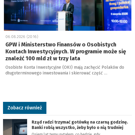
06.08.2026 (20:16)
GPW i Ministerstwo Finansów o Osobistych
Kontach Inwestycyjnych. W programie może się
znaleźć 100 mld zł w trzy lata
Osobiste Konta Inwestycyjne (OKI) mają zachęcić Polaków do
długoterminowego inwestowania i skierować część …
Zobacz również
Rząd radzi trzymać gotówkę na czarną godzinę.
Banki robią wszystko, żeby było o nią trudniej
Osiem lat temu pytałem, co będzie, gdy…