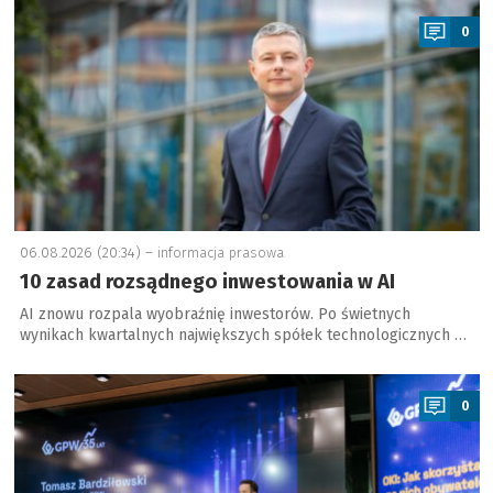
0
06.08.2026 (20:34) –
informacja prasowa
10 zasad rozsądnego inwestowania w AI
AI znowu rozpala wyobraźnię inwestorów. Po świetnych
wynikach kwartalnych największych spółek technologicznych …
a
0