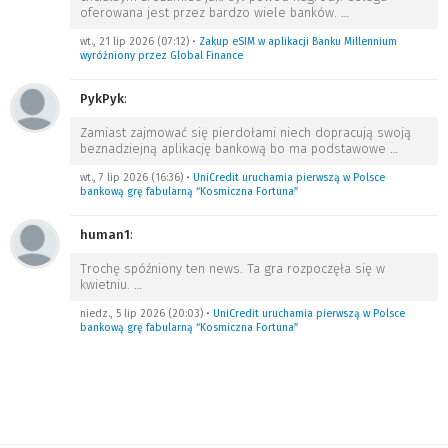
oferowana jest przez bardzo wiele banków.
…
wt., 21 lip 2026 (07:12)
•
Zakup eSIM w aplikacji Banku Millennium
wyróżniony przez Global Finance
PykPyk
:
Zamiast zajmować się pierdołami niech dopracują swoją
beznadziejną aplikację bankową bo ma podstawowe
…
wt., 7 lip 2026 (16:36)
•
UniCredit uruchamia pierwszą w Polsce
bankową grę fabularną “Kosmiczna Fortuna”
human1
:
Trochę spóźniony ten news. Ta gra rozpoczęła się w
kwietniu.
…
niedz., 5 lip 2026 (20:03)
•
UniCredit uruchamia pierwszą w Polsce
bankową grę fabularną “Kosmiczna Fortuna”