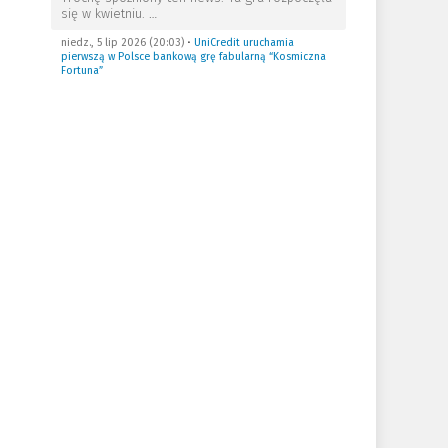
się w kwietniu.
…
niedz., 5 lip 2026 (20:03)
•
UniCredit uruchamia
pierwszą w Polsce bankową grę fabularną “Kosmiczna
Fortuna”