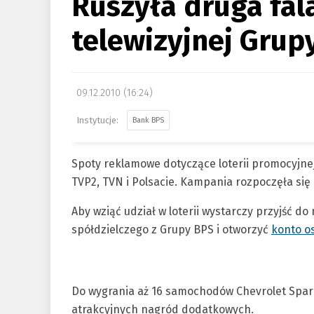
Ruszyła druga fal
telewizyjnej Grup
09.12.2010 (16:24)
Bank BPS
Spoty reklamowe dotyczące loterii promocyjne
TVP2, TVN i Polsacie. Kampania rozpoczęła się 
Aby wziąć udział w loterii wystarczy przyjść d
spółdzielczego z Grupy BPS i otworzyć
konto o
Do wygrania aż 16 samochodów Chevrolet Spark,
atrakcyjnych nagród dodatkowych.