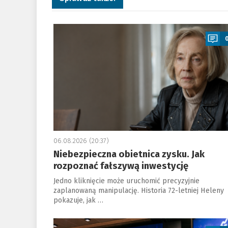
a
06.08.2026 (20:37)
Niebezpieczna obietnica zysku. Jak
rozpoznać fałszywą inwestycję
Jedno kliknięcie może uruchomić precyzyjnie
zaplanowaną manipulację. Historia 72-letniej Heleny
pokazuje, jak …
a