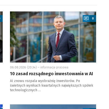
a
0
0
06.08.2026 (20:34) –
informacja prasowa
10 zasad rozsądnego inwestowania w AI
AI znowu rozpala wyobraźnię inwestorów. Po
świetnych wynikach kwartalnych największych spółek
technologicznych …
a