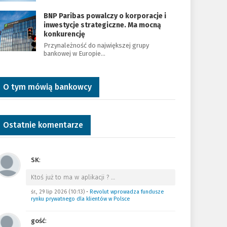
BNP Paribas powalczy o korporacje i
inwestycje strategiczne. Ma mocną
konkurencję
Przynależność do największej grupy
bankowej w Europie…
O tym mówią bankowcy
Ostatnie komentarze
SK
:
Ktoś już to ma w aplikacji ?
…
śr., 29 lip 2026 (10:13)
•
Revolut wprowadza fundusze
rynku prywatnego dla klientów w Polsce
gość
: