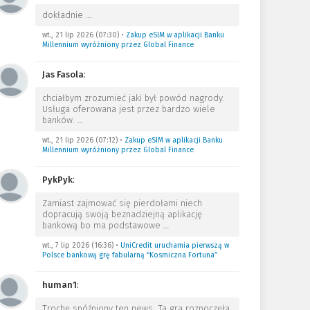
dokładnie
…
wt., 21 lip 2026 (07:30)
•
Zakup eSIM w aplikacji Banku
Millennium wyróżniony przez Global Finance
Jas Fasola
:
chciałbym zrozumieć jaki był powód nagrody.
Usługa oferowana jest przez bardzo wiele
banków.
…
wt., 21 lip 2026 (07:12)
•
Zakup eSIM w aplikacji Banku
Millennium wyróżniony przez Global Finance
PykPyk
:
Zamiast zajmować się pierdołami niech
dopracują swoją beznadziejną aplikację
bankową bo ma podstawowe
…
wt., 7 lip 2026 (16:36)
•
UniCredit uruchamia pierwszą w
Polsce bankową grę fabularną “Kosmiczna Fortuna”
human1
:
Trochę spóźniony ten news. Ta gra rozpoczęła