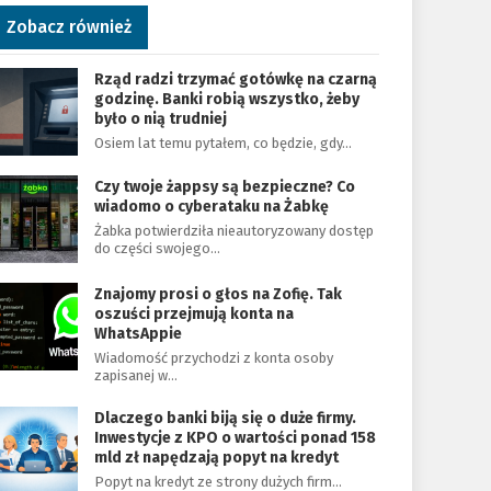
Zobacz również
Rząd radzi trzymać gotówkę na czarną
godzinę. Banki robią wszystko, żeby
było o nią trudniej
Osiem lat temu pytałem, co będzie, gdy…
Czy twoje żappsy są bezpieczne? Co
wiadomo o cyberataku na Żabkę
Żabka potwierdziła nieautoryzowany dostęp
do części swojego…
Znajomy prosi o głos na Zofię. Tak
oszuści przejmują konta na
WhatsAppie
Wiadomość przychodzi z konta osoby
zapisanej w…
Dlaczego banki biją się o duże firmy.
Inwestycje z KPO o wartości ponad 158
mld zł napędzają popyt na kredyt
Popyt na kredyt ze strony dużych firm…