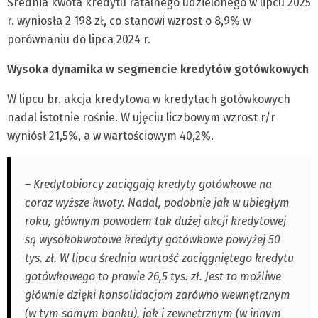
Średnia kwota kredytu ratalnego udzielonego w lipcu 2025
r. wyniosła 2 198 zł, co stanowi wzrost o 8,9% w
porównaniu do lipca 2024 r.
Wysoka dynamika w segmencie kredytów gotówkowych
W lipcu br. akcja kredytowa w kredytach gotówkowych
nadal istotnie rośnie. W ujęciu liczbowym wzrost r/r
wyniósł 21,5%, a w wartościowym 40,2%.
– Kredytobiorcy zaciągają kredyty gotówkowe na
coraz wyższe kwoty. Nadal, podobnie jak w ubiegłym
roku, głównym powodem tak dużej akcji kredytowej
są wysokokwotowe kredyty gotówkowe powyżej 50
tys. zł. W lipcu średnia wartość zaciągniętego kredytu
gotówkowego to prawie 26,5 tys. zł. Jest to możliwe
głównie dzięki konsolidacjom zarówno wewnętrznym
(w tym samym banku), jak i zewnętrznym (w innym