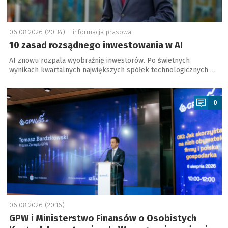
06.08.2026 (20:34) –
informacja prasowa
10 zasad rozsądnego inwestowania w AI
AI znowu rozpala wyobraźnię inwestorów. Po świetnych
wynikach kwartalnych największych spółek technologicznych …
a
0
06.08.2026 (20:16)
GPW i Ministerstwo Finansów o Osobistych