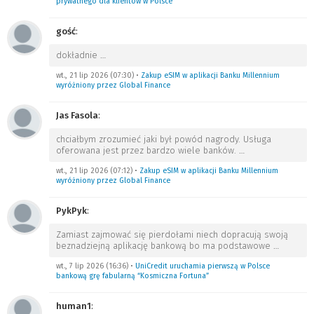
prywatnego dla klientów w Polsce
gość
:
dokładnie
…
wt., 21 lip 2026 (07:30)
•
Zakup eSIM w aplikacji Banku Millennium
wyróżniony przez Global Finance
Jas Fasola
:
chciałbym zrozumieć jaki był powód nagrody. Usługa
oferowana jest przez bardzo wiele banków.
…
wt., 21 lip 2026 (07:12)
•
Zakup eSIM w aplikacji Banku Millennium
wyróżniony przez Global Finance
PykPyk
:
Zamiast zajmować się pierdołami niech dopracują swoją
beznadziejną aplikację bankową bo ma podstawowe
…
wt., 7 lip 2026 (16:36)
•
UniCredit uruchamia pierwszą w Polsce
bankową grę fabularną “Kosmiczna Fortuna”
human1
: