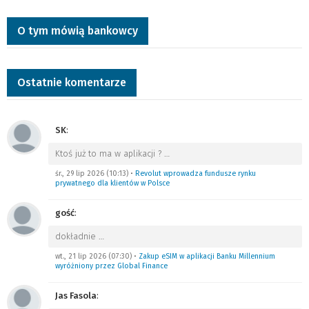
O tym mówią bankowcy
Ostatnie komentarze
SK
:
Ktoś już to ma w aplikacji ?
…
śr., 29 lip 2026 (10:13)
•
Revolut wprowadza fundusze rynku
prywatnego dla klientów w Polsce
gość
:
dokładnie
…
wt., 21 lip 2026 (07:30)
•
Zakup eSIM w aplikacji Banku Millennium
wyróżniony przez Global Finance
Jas Fasola
: