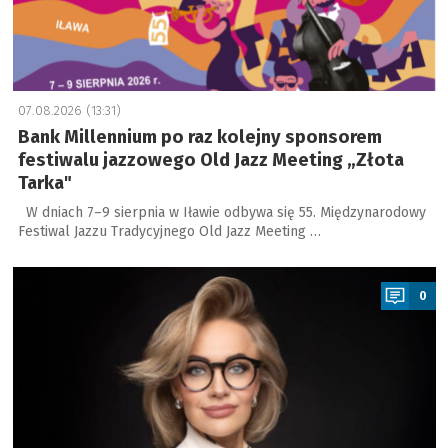
07.08.2026 (13:31)
Bank Millennium po raz kolejny sponsorem
festiwalu jazzowego Old Jazz Meeting „Złota
Tarka"
W dniach 7–9 sierpnia w Iławie odbywa się 55. Międzynarodowy
Festiwal Jazzu Tradycyjnego Old Jazz Meeting …
a
0