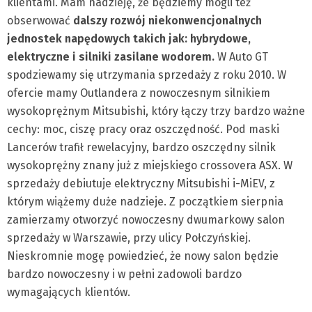
klientami. Mam nadzieję, że będziemy mogli też
obserwować
dalszy rozwój niekonwencjonalnych
jednostek napędowych takich jak: hybrydowe,
elektryczne i silniki zasilane wodorem.
W Auto GT
spodziewamy się utrzymania sprzedaży z roku 2010. W
ofercie mamy Outlandera z nowoczesnym silnikiem
wysokoprężnym Mitsubishi, który łączy trzy bardzo ważne
cechy: moc, ciszę pracy oraz oszczędność. Pod maski
Lancerów trafił rewelacyjny, bardzo oszczędny silnik
wysokoprężny znany już z miejskiego crossovera ASX. W
sprzedaży debiutuje elektryczny Mitsubishi i-MiEV, z
którym wiążemy duże nadzieje. Z początkiem sierpnia
zamierzamy otworzyć nowoczesny dwumarkowy salon
sprzedaży w Warszawie, przy ulicy Połczyńskiej.
Nieskromnie mogę powiedzieć, że nowy salon będzie
bardzo nowoczesny i w pełni zadowoli bardzo
wymagających klientów.