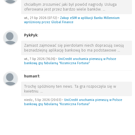
chciałbym zrozumieć jaki był powód nagrody. Usługa
oferowana jest przez bardzo wiele banków.
…
wt., 21 lip 2026 (07:12)
•
Zakup eSIM w aplikacji Banku Millennium
wyróżniony przez Global Finance
PykPyk
:
Zamiast zajmować się pierdołami niech dopracują swoją
beznadziejną aplikację bankową bo ma podstawowe
…
wt., 7 lip 2026 (16:36)
•
UniCredit uruchamia pierwszą w Polsce
bankową grę fabularną “Kosmiczna Fortuna”
human1
:
Trochę spóźniony ten news. Ta gra rozpoczęła się w
kwietniu.
…
niedz., 5 lip 2026 (20:03)
•
UniCredit uruchamia pierwszą w Polsce
bankową grę fabularną “Kosmiczna Fortuna”