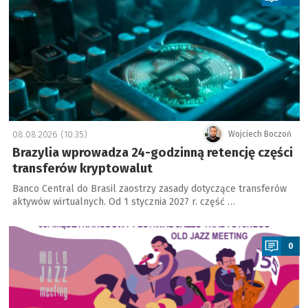
08.08.2026 (10:35)
Wojciech Boczoń
Brazylia wprowadza 24-godzinną retencję części
transferów kryptowalut
Banco Central do Brasil zaostrzy zasady dotyczące transferów
aktywów wirtualnych. Od 1 stycznia 2027 r. część …
a
0