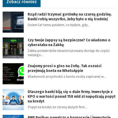
Zobacz również
Rząd radzi trzymać gotówkę na czarną godzinę.
Banki robią wszystko, żeby było o nią trudniej
Osiem lat temu pytałem, co będzie, gdy…
Czy twoje żappsy są bezpieczne? Co wiadomo o
cyberataku na Żabkę
Żabka potwierdziła nieautoryzowany dostęp do części
swojego…
Znajomy prosi o głos na Zofię. Tak oszuści
przejmują konta na WhatsAppie
Wiadomość przychodzi z konta osoby zapisanej w…
Dlaczego banki biją się o duże firmy. Inwestycje z
KPO o wartości ponad 158 mld zł napędzają popyt
na kredyt
Popyt na kredyt ze strony dużych firm…
BNP Paribas powalczy o korporacje i inwestycje