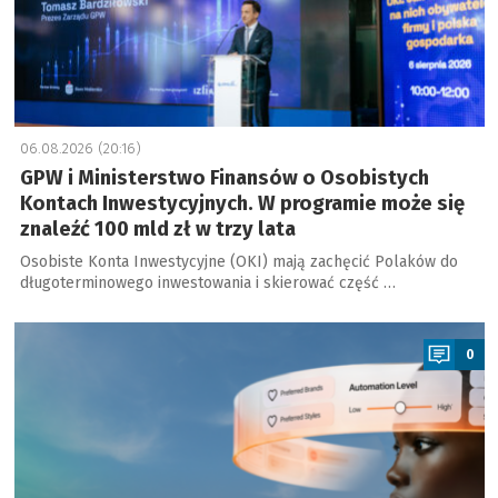
06.08.2026 (20:16)
GPW i Ministerstwo Finansów o Osobistych
Kontach Inwestycyjnych. W programie może się
znaleźć 100 mld zł w trzy lata
Osobiste Konta Inwestycyjne (OKI) mają zachęcić Polaków do
długoterminowego inwestowania i skierować część …
a
0