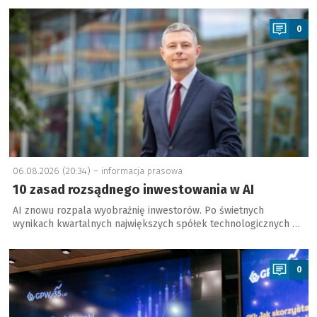
a
0
06.08.2026 (20:34) –
informacja prasowa
10 zasad rozsądnego inwestowania w AI
AI znowu rozpala wyobraźnię inwestorów. Po świetnych
wynikach kwartalnych największych spółek technologicznych …
a
0