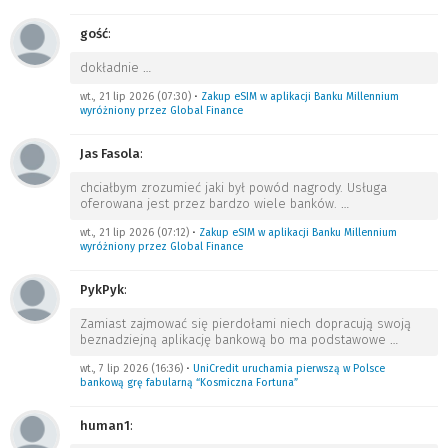
gość
:
dokładnie
…
wt., 21 lip 2026 (07:30)
•
Zakup eSIM w aplikacji Banku Millennium
wyróżniony przez Global Finance
Jas Fasola
:
chciałbym zrozumieć jaki był powód nagrody. Usługa
oferowana jest przez bardzo wiele banków.
…
wt., 21 lip 2026 (07:12)
•
Zakup eSIM w aplikacji Banku Millennium
wyróżniony przez Global Finance
PykPyk
:
Zamiast zajmować się pierdołami niech dopracują swoją
beznadziejną aplikację bankową bo ma podstawowe
…
wt., 7 lip 2026 (16:36)
•
UniCredit uruchamia pierwszą w Polsce
bankową grę fabularną “Kosmiczna Fortuna”
human1
: