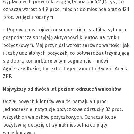
wypłaconych pożyczek osiągnęła poziom 441,14 tys., co
oznacza wzrost o 1,9 proc. miesiąc do miesiąca oraz o 12,1
proc. w ujęciu rocznym.
– Poprawa nastrojów konsumenckich i stabilna sytuacja
gospodarcza sprzyjają aktywności klientów na rynku
pożyczkowym. Maj przyniósł wzrost zarówno wartości, jak
i liczby udzielonych pożyczek, co potwierdza utrzymującą
się dobrą koniunkturę w tym segmencie – mówi
Agnieszka Kozioł, Dyrektor Departamentu Badań i Analiz
ZPF.
Najwyższy od dwóch lat poziom odrzuceń wniosków
Udział nowych klientów wyniósł w maju 9,1 proc.
Jednocześnie instytucje pożyczkowe odrzuciły 82 proc.
wszystkich wniosków pożyczkowych. Oznacza to, że
pozytywną decyzję otrzymał niespełna co piąty
wnioskodawca.