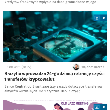
kredytów frankowych wpłynie na dane gromadzone w jego …
a
0
08.08.2026 (10:35)
Wojciech Boczoń
Brazylia wprowadza 24-godzinną retencję części
transferów kryptowalut
Banco Central do Brasil zaostrzy zasady dotyczące transferów
aktywów wirtualnych. Od 1 stycznia 2027 r. część …
a
0