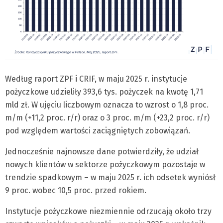
Według raport ZPF i CRIF, w maju 2025 r. instytucje
pożyczkowe udzieliły 393,6 tys. pożyczek na kwotę 1,71
mld zł. W ujęciu liczbowym oznacza to wzrost o 1,8 proc.
m/m (+11,2 proc. r/r) oraz o 3 proc. m/m (+23,2 proc. r/r)
pod względem wartości zaciągniętych zobowiązań.
Jednocześnie najnowsze dane potwierdziły, że udział
nowych klientów w sektorze pożyczkowym pozostaje w
trendzie spadkowym – w maju 2025 r. ich odsetek wyniósł
9 proc. wobec 10,5 proc. przed rokiem.
Instytucje pożyczkowe niezmiennie odrzucają około trzy