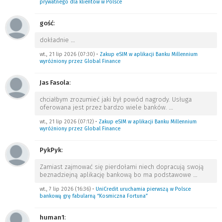
prywatnego dla klientów w Polsce
gość
:
dokładnie
…
wt., 21 lip 2026 (07:30)
•
Zakup eSIM w aplikacji Banku Millennium
wyróżniony przez Global Finance
Jas Fasola
:
chciałbym zrozumieć jaki był powód nagrody. Usługa
oferowana jest przez bardzo wiele banków.
…
wt., 21 lip 2026 (07:12)
•
Zakup eSIM w aplikacji Banku Millennium
wyróżniony przez Global Finance
PykPyk
:
Zamiast zajmować się pierdołami niech dopracują swoją
beznadziejną aplikację bankową bo ma podstawowe
…
wt., 7 lip 2026 (16:36)
•
UniCredit uruchamia pierwszą w Polsce
bankową grę fabularną “Kosmiczna Fortuna”
human1
: