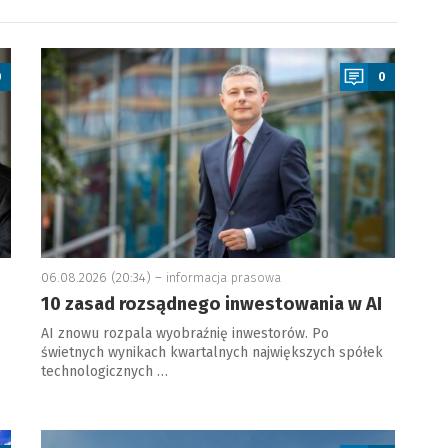
a
0
0
06.08.2026 (20:34) –
informacja prasowa
10 zasad rozsądnego inwestowania w AI
AI znowu rozpala wyobraźnię inwestorów. Po
świetnych wynikach kwartalnych największych spółek
technologicznych …
a