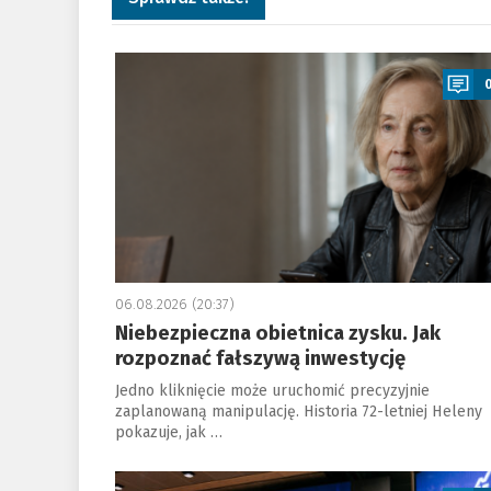
a
06.08.2026 (20:37)
Niebezpieczna obietnica zysku. Jak
rozpoznać fałszywą inwestycję
Jedno kliknięcie może uruchomić precyzyjnie
zaplanowaną manipulację. Historia 72-letniej Heleny
pokazuje, jak …
a