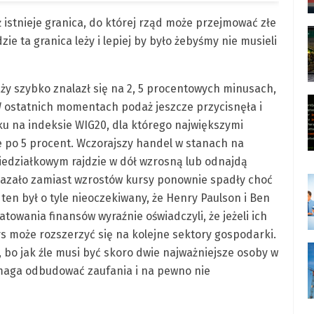
istnieje granica, do której rząd może przejmować złe
zie ta granica leży i lepiej by było żebyśmy nie musieli
ży szybko znalazł się na 2, 5 procentowych minusach,
 W ostatnich momentach podaż jeszcze przycisnęła i
u na indeksie WIG20, dla którego największymi
e po 5 procent. Wczorajszy handel w stanach na
iedziałkowym rajdzie w dół wzrosną lub odnajdą
 okazało zamiast wzrostów kursy ponownie spadły choć
ten był o tyle nieoczekiwany, że Henry Paulson i Ben
towania finansów wyraźnie oświadczyli, że jeżeli ich
s może rozszerzyć się na kolejne sektory gospodarki.
 bo jak źle musi być skoro dwie najważniejsze osoby w
omaga odbudować zaufania i na pewno nie