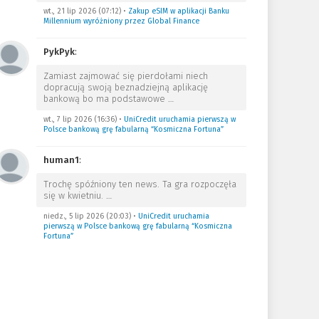
wt., 21 lip 2026 (07:12)
•
Zakup eSIM w aplikacji Banku
Millennium wyróżniony przez Global Finance
PykPyk
:
Zamiast zajmować się pierdołami niech
dopracują swoją beznadziejną aplikację
bankową bo ma podstawowe
…
wt., 7 lip 2026 (16:36)
•
UniCredit uruchamia pierwszą w
Polsce bankową grę fabularną “Kosmiczna Fortuna”
human1
:
Trochę spóźniony ten news. Ta gra rozpoczęła
się w kwietniu.
…
niedz., 5 lip 2026 (20:03)
•
UniCredit uruchamia
pierwszą w Polsce bankową grę fabularną “Kosmiczna
Fortuna”