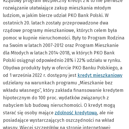
Rządowy program Bezpieczny kredyt 2% to nie pierwsze
rozwiązanie ułatwiające zakup mieszkania młodym
ludziom, w jakim bierze udział PKO Bank Polski. W
ostatnich 20. latach zostały przeprowadzone dwa
rządowe programy mieszkaniowe, których celem była
pomoc w kupnie nieruchomości. Były to Program Rodzina
na Swoim w latach 2007-2012 oraz Program Mieszkanie
dla Młodych w latach 2014-2018, w których PKO Bank
Polski osiągnął odpowiednio 28% i 22% udziału w rynku.
Obydwa produkty były w ofercie PKO Banku Polskiego, a
od 1 września 2022 r. dostępny jest
kredyt mieszkaniowy
udzielany na warunkach programu „Mieszkanie bez
wkładu własnego”, który zakłada finansowanie kredytem
hipotecznym do 100 proc. wydatków związanych z
nabyciem lub budową nieruchomości. O kredyt mogą
starać się osoby mające
zdolność kredytową
, ale nie
posiadające wystarczających oszczędności na wkład
własny. Więcej szczegółów na stronie internetowej: