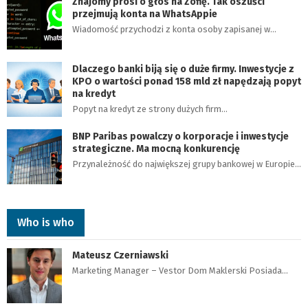
Znajomy prosi o głos na Zofię. Tak oszuści
przejmują konta na WhatsAppie
Wiadomość przychodzi z konta osoby zapisanej w…
Dlaczego banki biją się o duże firmy. Inwestycje z
KPO o wartości ponad 158 mld zł napędzają popyt
na kredyt
Popyt na kredyt ze strony dużych firm…
BNP Paribas powalczy o korporacje i inwestycje
strategiczne. Ma mocną konkurencję
Przynależność do największej grupy bankowej w Europie…
Who is who
Mateusz Czerniawski
Marketing Manager – Vestor Dom Maklerski Posiada…