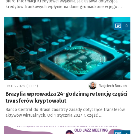
Biuro Informacji Kredytowej wyjaśnia, jak ustawa dotycząca
kredytów frankowych wpłynie na dane gromadzone w jego …
a
0
08.08.2026 (10:35)
Wojciech Boczoń
Brazylia wprowadza 24-godzinną retencję części
transferów kryptowalut
Banco Central do Brasil zaostrzy zasady dotyczące transferów
aktywów wirtualnych. Od 1 stycznia 2027 r. część …
a