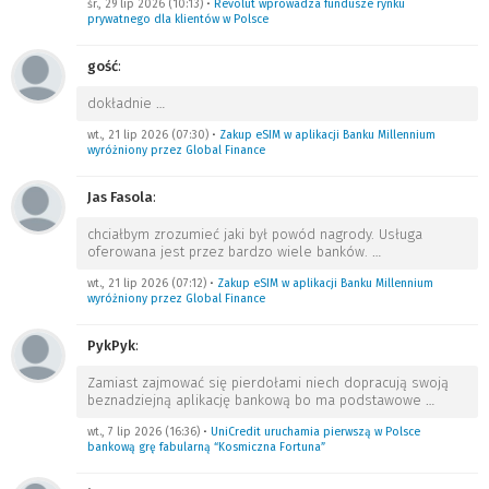
śr., 29 lip 2026 (10:13)
•
Revolut wprowadza fundusze rynku
prywatnego dla klientów w Polsce
gość
:
dokładnie
…
wt., 21 lip 2026 (07:30)
•
Zakup eSIM w aplikacji Banku Millennium
wyróżniony przez Global Finance
Jas Fasola
:
chciałbym zrozumieć jaki był powód nagrody. Usługa
oferowana jest przez bardzo wiele banków.
…
wt., 21 lip 2026 (07:12)
•
Zakup eSIM w aplikacji Banku Millennium
wyróżniony przez Global Finance
PykPyk
:
Zamiast zajmować się pierdołami niech dopracują swoją
beznadziejną aplikację bankową bo ma podstawowe
…
wt., 7 lip 2026 (16:36)
•
UniCredit uruchamia pierwszą w Polsce
bankową grę fabularną “Kosmiczna Fortuna”