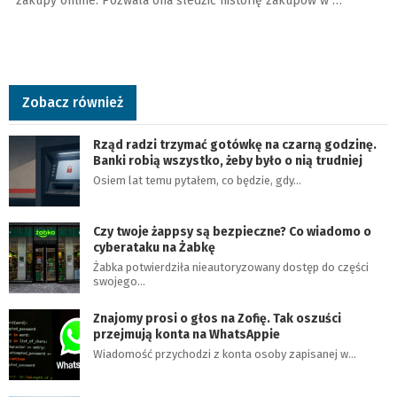
zakupy online. Pozwala ona śledzić historię zakupów w …
Zobacz również
Rząd radzi trzymać gotówkę na czarną godzinę.
Banki robią wszystko, żeby było o nią trudniej
Osiem lat temu pytałem, co będzie, gdy…
Czy twoje żappsy są bezpieczne? Co wiadomo o
cyberataku na Żabkę
Żabka potwierdziła nieautoryzowany dostęp do części
swojego…
Znajomy prosi o głos na Zofię. Tak oszuści
przejmują konta na WhatsAppie
Wiadomość przychodzi z konta osoby zapisanej w…