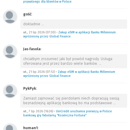
prywatnego dla klientów w Polsce
gość
:
dokładnie
…
wt., 21 lip 2026 (07:30)
•
Zakup eSIM w aplikacji Banku Millennium
wyróżniony przez Global Finance
Jas Fasola
:
chciałbym zrozumieć jaki był powód nagrody. Usługa
oferowana jest przez bardzo wiele banków.
…
wt., 21 lip 2026 (07:12)
•
Zakup eSIM w aplikacji Banku Millennium
wyróżniony przez Global Finance
PykPyk
:
Zamiast zajmować się pierdołami niech dopracują swoją
beznadziejną aplikację bankową bo ma podstawowe
…
wt., 7 lip 2026 (16:36)
•
UniCredit uruchamia pierwszą w Polsce
bankową grę fabularną “Kosmiczna Fortuna”
human1
: