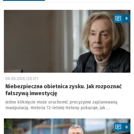
a
0
06.08.2026 (20:37)
Niebezpieczna obietnica zysku. Jak rozpoznać
fałszywą inwestycję
Jedno kliknięcie może uruchomić precyzyjnie zaplanowaną
manipulację. Historia 72-letniej Heleny pokazuje, jak …
a
0