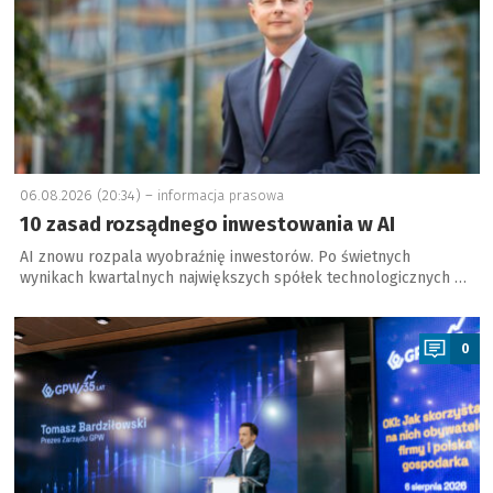
06.08.2026 (20:34) –
informacja prasowa
10 zasad rozsądnego inwestowania w AI
AI znowu rozpala wyobraźnię inwestorów. Po świetnych
wynikach kwartalnych największych spółek technologicznych …
a
0