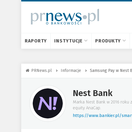
RAPORTY
INSTYTUCJE
PRODUKTY
PRNews.pl
Informacje
Samsung Pay w Nest 
Nest Bank
Marka Nest Bank w 2016 roku z
equity AnaCap.
https://www.bankier.pl/sma