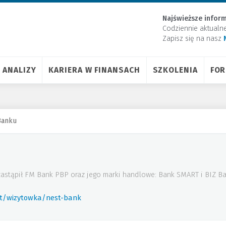
Najświeższe inform
Codziennie aktualn
Zapisz się na nasz
ANALIZY
KARIERA W FINANSACH
SZKOLENIA
FO
Banku
astąpił FM Bank PBP oraz jego marki handlowe: Bank SMART i BIZ Ban
rt/wizytowka/nest-bank