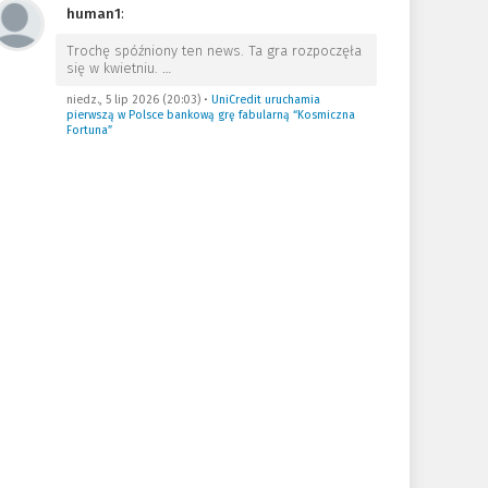
human1
:
Trochę spóźniony ten news. Ta gra rozpoczęła
się w kwietniu.
…
niedz., 5 lip 2026 (20:03)
•
UniCredit uruchamia
pierwszą w Polsce bankową grę fabularną “Kosmiczna
Fortuna”