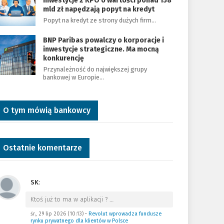
Inwestycje z KPO o wartości ponad 158
mld zł napędzają popyt na kredyt
Popyt na kredyt ze strony dużych firm…
BNP Paribas powalczy o korporacje i
inwestycje strategiczne. Ma mocną
konkurencję
Przynależność do największej grupy
bankowej w Europie…
O tym mówią bankowcy
Ostatnie komentarze
SK
:
Ktoś już to ma w aplikacji ?
…
śr., 29 lip 2026 (10:13)
•
Revolut wprowadza fundusze
rynku prywatnego dla klientów w Polsce