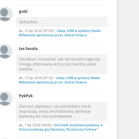
gość
:
dokładnie
…
wt., 21 lip 2026 (07:30)
•
Zakup eSIM w aplikacji Banku
Millennium wyróżniony przez Global Finance
Jas Fasola
:
chciałbym zrozumieć jaki był powód nagrody.
Usługa oferowana jest przez bardzo wiele
banków.
…
wt., 21 lip 2026 (07:12)
•
Zakup eSIM w aplikacji Banku
Millennium wyróżniony przez Global Finance
PykPyk
:
Zamiast zajmować się pierdołami niech
dopracują swoją beznadziejną aplikację
bankową bo ma podstawowe
…
wt., 7 lip 2026 (16:36)
•
UniCredit uruchamia pierwszą w
Polsce bankową grę fabularną “Kosmiczna Fortuna”