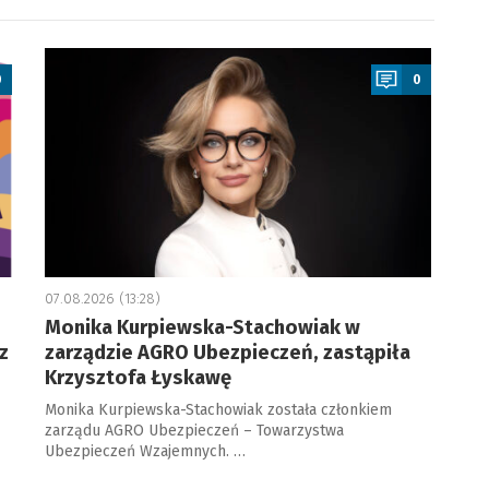
a
0
0
07.08.2026 (13:28)
Monika Kurpiewska-Stachowiak w
z
zarządzie AGRO Ubezpieczeń, zastąpiła
Krzysztofa Łyskawę
Monika Kurpiewska-Stachowiak została członkiem
zarządu AGRO Ubezpieczeń – Towarzystwa
Ubezpieczeń Wzajemnych. …