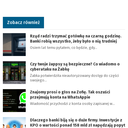
Zobacz również
Rząd radzi trzymać gotówkę na czarną godzinę.
Banki robią wszystko, żeby było o nią trudniej
Osiem lat temu pytałem, co będzie, gdy…
Czy twoje żappsy są bezpieczne? Co wiadomo o
cyberataku na Żabkę
Żabka potwierdziła nieautoryzowany dostęp do części
swojego…
Znajomy prosi o głos na Zofię. Tak oszuści
przejmują konta na WhatsAppie
Wiadomość przychodzi z konta osoby zapisanej w…
Dlaczego banki biją się o duże firmy. Inwestycje z
KPO o wartości ponad 158 mld zł napędzają popyt