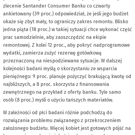
zlecenie Santander Consumer Banku co czwarty
ankietowany (39 proc.) odpowiedział, że jeśli jego budżet
okaże się zbyt mały, to ograniczy zakres remontu. Blisko
jedna piąta (18 proc.) w takiej sytuacji chce wykonać część
prac samodzielnie, aby zaoszczędzić na ekipie
remontowej. Z kolei 12 proc., aby pokryć nadprogramowe
wydatki, zamierza zużyć rezerwę gotówkową
przeznaczoną na niespodziewane sytuacje. W dalszej
kolejności badani myślą o skorzystaniu ze wsparcia
pieniężnego: 9 proc. planuje pożyczyć brakującą kwotę od
najbliższych, a 8 proc. skorzysta z finansowania
zewnętrznego na przykład z oferty banku. Tyle samo
osób (8 proc.) myśli o użyciu tańszych materiałów.
W zależności od płci badani różnie podchodzą do
rozwiązania problemu związanego z przekroczeniem
założonego budżetu. Więcej kobiet jest gotowych pójść na