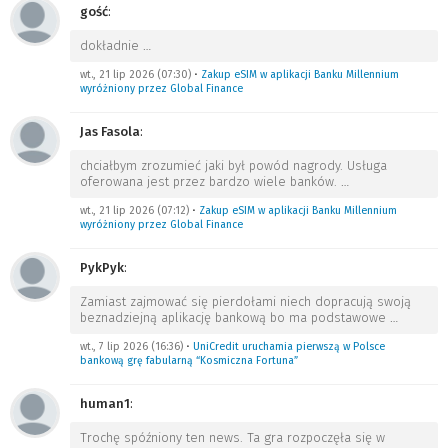
gość
:
dokładnie
…
wt., 21 lip 2026 (07:30)
•
Zakup eSIM w aplikacji Banku Millennium
wyróżniony przez Global Finance
Jas Fasola
:
chciałbym zrozumieć jaki był powód nagrody. Usługa
oferowana jest przez bardzo wiele banków.
…
wt., 21 lip 2026 (07:12)
•
Zakup eSIM w aplikacji Banku Millennium
wyróżniony przez Global Finance
PykPyk
:
Zamiast zajmować się pierdołami niech dopracują swoją
beznadziejną aplikację bankową bo ma podstawowe
…
wt., 7 lip 2026 (16:36)
•
UniCredit uruchamia pierwszą w Polsce
bankową grę fabularną “Kosmiczna Fortuna”
human1
:
Trochę spóźniony ten news. Ta gra rozpoczęła się w