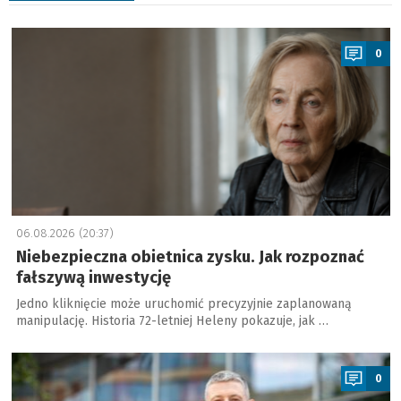
a
0
06.08.2026 (20:37)
Niebezpieczna obietnica zysku. Jak rozpoznać
fałszywą inwestycję
Jedno kliknięcie może uruchomić precyzyjnie zaplanowaną
manipulację. Historia 72-letniej Heleny pokazuje, jak …
a
0