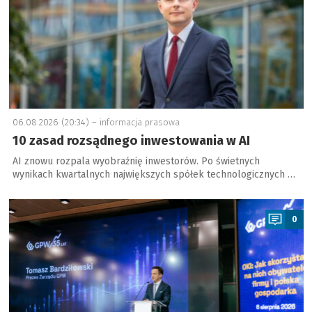
06.08.2026 (20:34) –
informacja prasowa
10 zasad rozsądnego inwestowania w AI
AI znowu rozpala wyobraźnię inwestorów. Po świetnych
wynikach kwartalnych największych spółek technologicznych …
a
0