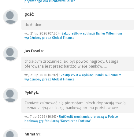
prywatnego dla klientów w Polsce
gość
:
dokładnie
…
wt., 21 lip 2026 (07:30)
•
Zakup eSIM w aplikacji Banku Millennium
wyróżniony przez Global Finance
Jas Fasola
:
chciałbym zrozumieć jaki był powód nagrody. Usługa
oferowana jest przez bardzo wiele banków.
…
wt., 21 lip 2026 (07:12)
•
Zakup eSIM w aplikacji Banku Millennium
wyróżniony przez Global Finance
PykPyk
:
Zamiast zajmować się pierdołami niech dopracują swoją
beznadziejną aplikację bankową bo ma podstawowe
…
wt., 7 lip 2026 (16:36)
•
UniCredit uruchamia pierwszą w Polsce
bankową grę fabularną “Kosmiczna Fortuna”
human1
: