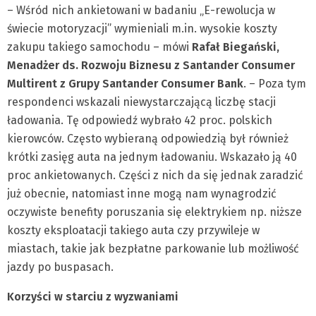
– Wśród nich ankietowani w badaniu „E-rewolucja w
świecie motoryzacji” wymieniali m.in. wysokie koszty
zakupu takiego samochodu – mówi
Rafał Biegański,
Menadżer
ds. Rozwoju Biznesu
z Santander Consumer
Multirent z Grupy Santander Consumer Bank
. – Poza tym
respondenci wskazali niewystarczającą liczbę stacji
ładowania. Tę odpowiedź wybrało 42 proc. polskich
kierowców. Często wybieraną odpowiedzią był również
krótki zasięg auta na jednym ładowaniu. Wskazało ją 40
proc ankietowanych. Części z nich da się jednak zaradzić
już obecnie, natomiast inne mogą nam wynagrodzić
oczywiste benefity poruszania się elektrykiem np. niższe
koszty eksploatacji takiego auta czy przywileje w
miastach, takie jak bezpłatne parkowanie lub możliwość
jazdy po buspasach.
Korzyści w starciu z wyzwaniami