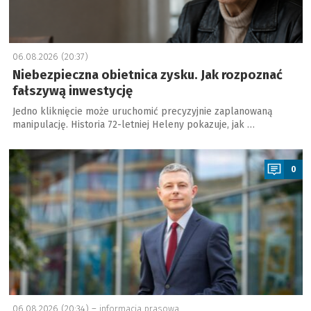
06.08.2026 (20:37)
Niebezpieczna obietnica zysku. Jak rozpoznać
fałszywą inwestycję
Jedno kliknięcie może uruchomić precyzyjnie zaplanowaną
manipulację. Historia 72-letniej Heleny pokazuje, jak …
a
0
06.08.2026 (20:34) –
informacja prasowa