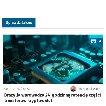
Sprawdź także:
a
0
08.08.2026 (10:35)
Wojciech Boczoń
Brazylia wprowadza 24-godzinną retencję części
transferów kryptowalut