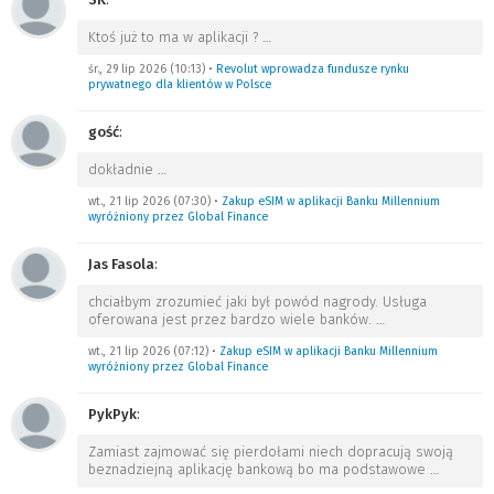
Ktoś już to ma w aplikacji ?
…
śr., 29 lip 2026 (10:13)
•
Revolut wprowadza fundusze rynku
prywatnego dla klientów w Polsce
gość
:
dokładnie
…
wt., 21 lip 2026 (07:30)
•
Zakup eSIM w aplikacji Banku Millennium
wyróżniony przez Global Finance
Jas Fasola
:
chciałbym zrozumieć jaki był powód nagrody. Usługa
oferowana jest przez bardzo wiele banków.
…
wt., 21 lip 2026 (07:12)
•
Zakup eSIM w aplikacji Banku Millennium
wyróżniony przez Global Finance
PykPyk
:
Zamiast zajmować się pierdołami niech dopracują swoją
beznadziejną aplikację bankową bo ma podstawowe
…