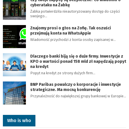
cyberataku na Żabkę
Żabka potwierdziła nieautoryzowany dostęp do części
swojego…
Znajomy prosi o głos na Zofię. Tak oszuści
przejmują konta na WhatsAppie
Wiadomość przychodzi z konta osoby zapisanej w…
Dlaczego banki biją się o duże firmy. Inwestycje z
KPO o wartości ponad 158 mld zł napędzają popyt
na kredyt
Popyt na kredyt ze strony dużych firm…
BNP Paribas powalczy o korporacje i inwestycje
strategiczne. Ma mocną konkurencję
Przynależność do największej grupy bankowej w Europie…
Who is who