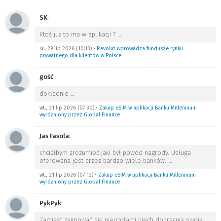
SK
:
Ktoś już to ma w aplikacji ?
…
śr., 29 lip 2026 (10:13)
•
Revolut wprowadza fundusze rynku
prywatnego dla klientów w Polsce
gość
:
dokładnie
…
wt., 21 lip 2026 (07:30)
•
Zakup eSIM w aplikacji Banku Millennium
wyróżniony przez Global Finance
Jas Fasola
:
chciałbym zrozumieć jaki był powód nagrody. Usługa
oferowana jest przez bardzo wiele banków.
…
wt., 21 lip 2026 (07:12)
•
Zakup eSIM w aplikacji Banku Millennium
wyróżniony przez Global Finance
PykPyk
:
Zamiast zajmować się pierdołami niech dopracują swoją