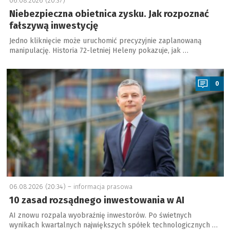
06.08.2026 (20:37)
Niebezpieczna obietnica zysku. Jak rozpoznać
fałszywą inwestycję
Jedno kliknięcie może uruchomić precyzyjnie zaplanowaną
manipulację. Historia 72-letniej Heleny pokazuje, jak …
a
0
06.08.2026 (20:34) –
informacja prasowa
10 zasad rozsądnego inwestowania w AI
AI znowu rozpala wyobraźnię inwestorów. Po świetnych
wynikach kwartalnych największych spółek technologicznych …