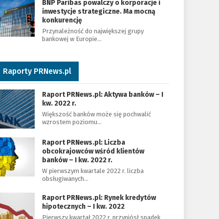
BNP Paribas powalczy o korporacje i
inwestycje strategiczne. Ma mocną
konkurencję
Przynależność do największej grupy
bankowej w Europie…
Raporty PRNews.pl
Raport PRNews.pl: Aktywa banków – I
kw. 2022 r.
Większość banków może się pochwalić
wzrostem poziomu…
Raport PRNews.pl: Liczba
obcokrajowców wśród klientów
banków – I kw. 2022 r.
W pierwszym kwartale 2022 r. liczba
obsługiwanych…
Raport PRNews.pl: Rynek kredytów
hipotecznych – I kw. 2022
Pierwszy kwartał 2022 r. przyniósł spadek