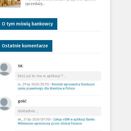
sprzedaży…
O tym mówią bankowcy
Ostatnie komentarze
SK
:
Ktoś już to ma w aplikacji ?
…
śr., 29 lip 2026 (10:13)
•
Revolut wprowadza fundusze
rynku prywatnego dla klientów w Polsce
gość
:
dokładnie
…
wt., 21 lip 2026 (07:30)
•
Zakup eSIM w aplikacji Banku
Millennium wyróżniony przez Global Finance