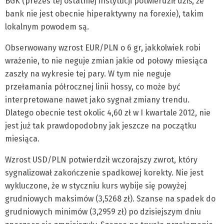
BGK (prezes tej ostatniej instytucji potwierdził dziś, że
bank nie jest obecnie hiperaktywny na forexie), takim
lokalnym powodem są.
Obserwowany wzrost EUR/PLN o 6 gr, jakkolwiek robi
wrażenie, to nie neguje zmian jakie od połowy miesiąca
zaszły na wykresie tej pary. W tym nie neguje
przełamania półrocznej linii hossy, co może być
interpretowane nawet jako sygnał zmiany trendu.
Dlatego obecnie test okolic 4,60 zł w I kwartale 2012, nie
jest już tak prawdopodobny jak jeszcze na początku
miesiąca.
Wzrost USD/PLN potwierdził wczorajszy zwrot, który
sygnalizował zakończenie spadkowej korekty. Nie jest
wykluczone, że w styczniu kurs wybije się powyżej
grudniowych maksimów (3,5268 zł). Szanse na spadek do
grudniowych minimów (3,2959 zł) po dzisiejszym dniu