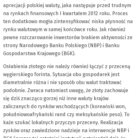
aprecjacji polskiej waluty, jaka następuje przed trudnym
na rynkach finansowych I kwartałem 2012 roku. Proces
ten dodatkowo mogła zintensyfikować niska płynność na
rynku walutowym w samej końcówce roku. Jak również
pewne rozczarowanie inwestorów brakiem aktywności ze
strony Narodowego Banku Polskiego (NBP) i Banku
Gospodarstwa Krajowego (BGK).
Osłabienia złotego nie należy również łączyć z przeceną
węgierskiego forinta. Sytuacja obu gospodarek jest
diametralnie różna i nie sposób obu walut traktować
podobnie. Zwraca natomiast uwagę, że złoty zachowuje
się dziś znacząco gorzej niż inne waluty krajów
zaliczanych do rynków wschodzących (koreański won,
południowoafrykański rand czy meksykańskie peso). To
każe szukać lokalnych przyczyn przeceny. Realizacja
zysków oraz zawiedzione nadzieje na interwencje NBP i