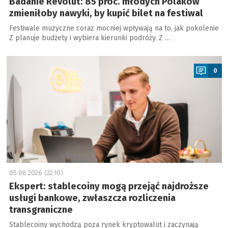
Badanie Revolut: 85 proc. młodych Polaków
zmieniłoby nawyki, by kupić bilet na festiwal
Festiwale muzyczne coraz mocniej wpływają na to, jak pokolenie
Z planuje budżety i wybiera kierunki podróży. Z …
a
0
05.08.2026 (22:10)
Ekspert: stablecoiny mogą przejąć najdroższe
usługi bankowe, zwłaszcza rozliczenia
transgraniczne
Stablecoiny wychodzą poza rynek kryptowalut i zaczynają