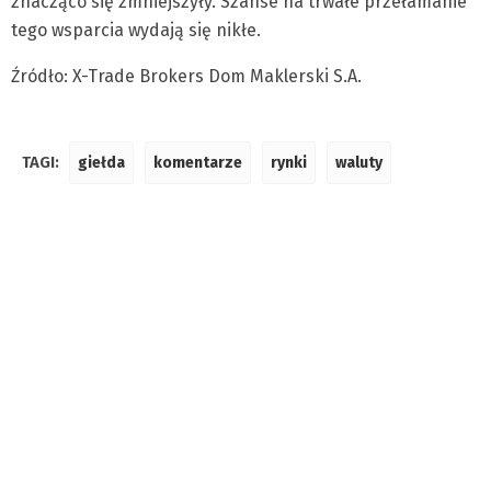
znacząco się zmniejszyły. Szanse na trwałe przełamanie
tego wsparcia wydają się nikłe.
Źródło: X-Trade Brokers Dom Maklerski S.A.
TAGI:
giełda
komentarze
rynki
waluty