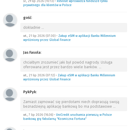
śr., 29 lip 2026 (10:13)
•
Revolut wprowadza fundusze rynku
prywatnego dla klientów w Polsce
gość
:
dokładnie
…
wt., 21 lip 2026 (07:30)
•
Zakup eSIM w aplikacji Banku Millennium
wyróżniony przez Global Finance
Jas Fasola
:
chciałbym zrozumieć jaki był powód nagrody. Usługa
oferowana jest przez bardzo wiele banków.
…
wt., 21 lip 2026 (07:12)
•
Zakup eSIM w aplikacji Banku Millennium
wyróżniony przez Global Finance
PykPyk
:
Zamiast zajmować się pierdołami niech dopracują swoją
beznadziejną aplikację bankową bo ma podstawowe
…
wt., 7 lip 2026 (16:36)
•
UniCredit uruchamia pierwszą w Polsce
bankową grę fabularną “Kosmiczna Fortuna”