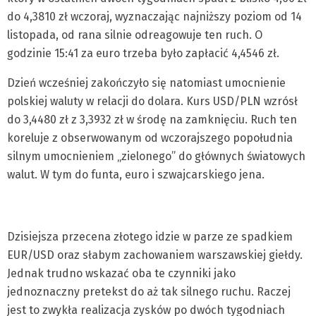
do 4,3810 zł wczoraj, wyznaczając najniższy poziom od 14
listopada, od rana silnie odreagowuje ten ruch. O
godzinie 15:41 za euro trzeba było zapłacić 4,4546 zł.
Dzień wcześniej zakończyło się natomiast umocnienie
polskiej waluty w relacji do dolara. Kurs USD/PLN wzrósł
do 3,4480 zł z 3,3932 zł w środę na zamknięciu. Ruch ten
koreluje z obserwowanym od wczorajszego popołudnia
silnym umocnieniem „zielonego” do głównych światowych
walut. W tym do funta, euro i szwajcarskiego jena.
Dzisiejsza przecena złotego idzie w parze ze spadkiem
EUR/USD oraz słabym zachowaniem warszawskiej giełdy.
Jednak trudno wskazać oba te czynniki jako
jednoznaczny pretekst do aż tak silnego ruchu. Raczej
jest to zwykła realizacja zysków po dwóch tygodniach