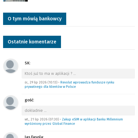
O tym mówią bankowcy
Ostatnie komentarze
SK
:
Ktoś już to ma w aplikacji ?
…
śr., 29 lip 2026 (10:13)
•
Revolut wprowadza fundusze rynku
prywatnego dla klientów w Polsce
gość
:
dokładnie
…
wt., 21 lip 2026 (07:30)
•
Zakup eSIM w aplikacji Banku Millennium
wyróżniony przez Global Finance
Jas Fasola
: