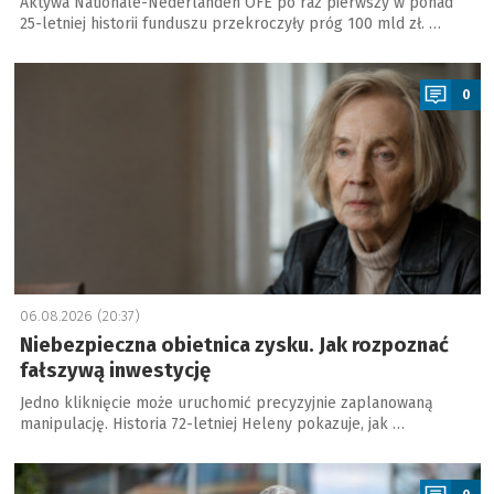
Aktywa Nationale-Nederlanden OFE po raz pierwszy w ponad
25-letniej historii funduszu przekroczyły próg 100 mld zł. …
a
0
06.08.2026 (20:37)
Niebezpieczna obietnica zysku. Jak rozpoznać
fałszywą inwestycję
Jedno kliknięcie może uruchomić precyzyjnie zaplanowaną
manipulację. Historia 72-letniej Heleny pokazuje, jak …
a