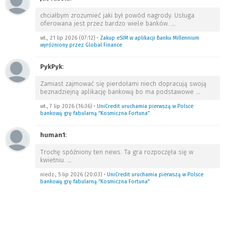
chciałbym zrozumieć jaki był powód nagrody. Usługa
oferowana jest przez bardzo wiele banków.
…
wt., 21 lip 2026 (07:12)
•
Zakup eSIM w aplikacji Banku Millennium
wyróżniony przez Global Finance
PykPyk
:
Zamiast zajmować się pierdołami niech dopracują swoją
beznadziejną aplikację bankową bo ma podstawowe
…
wt., 7 lip 2026 (16:36)
•
UniCredit uruchamia pierwszą w Polsce
bankową grę fabularną “Kosmiczna Fortuna”
human1
:
Trochę spóźniony ten news. Ta gra rozpoczęła się w
kwietniu.
…
niedz., 5 lip 2026 (20:03)
•
UniCredit uruchamia pierwszą w Polsce
bankową grę fabularną “Kosmiczna Fortuna”